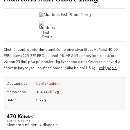
Chutné, plné, dobře chmelené černé pivo stylu Stout.Hořkost 40-50
EBU, barva 225-275 EBC, alkohol 4% ABV. Mladinový koncentrát pro
výrobu 23 litrů piva při dodání 1kg kvasného cukru.Kvasnice a návod v
českém jazyce jsou součástí balení. Váha balení 1,5 kg.
celý popis
Dostupnost
Není skladem
Měrná cena
313,33 Kč / kg
Balení
1.5 kg
470 Kč
/
balení
420 Kč
bez DPH
Momentálně není k dispozici