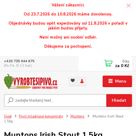
Vážení zákazníci.
Od 23.7.2026 do 10.8.2026 máme dovolenou.
Objednávky budou opět expedovány od 11.8.2026 v pořadí v
jakém budou přijaty.
Není možný ani osobní odběr.
Děkujeme za pochopení.
0
ks
+420 735 044 675
za
0 Kč
(Po-Pá, 8-13 hod.)
Menu
Hledat
Úvod
Pivní mladinové koncentráty
Muntons
Muntons Irish Stout
1,5kg
Muntons Irish Stout 1,5kg