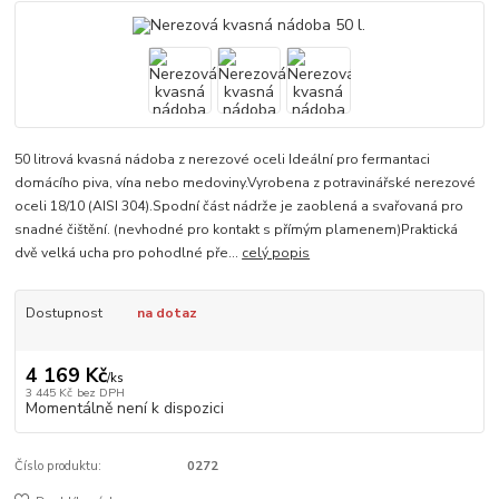
50 litrová kvasná nádoba z nerezové oceli Ideální pro fermantaci
domácího piva, vína nebo medoviny.Vyrobena z potravinářské nerezové
oceli 18/10 (AISI 304).Spodní část nádrže je zaoblená a svařovaná pro
snadné čištění. (nevhodné pro kontakt s přímým plamenem)Praktická
dvě velká ucha pro pohodlné pře...
celý popis
Dostupnost
na dotaz
4 169 Kč
/
ks
3 445 Kč
bez DPH
Momentálně není k dispozici
Číslo produktu:
0272