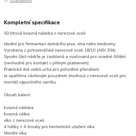
Do oblíbených
Kompletní specifikace
50 litrová kvasná nádoba z nerezové oceli
Ideální pro fermantaci domácího piva, vína nebo medoviny.
Vyrobena z potravinářské nerezové oceli 18/10 (AISI 304).
Spodní část nádrže je zaoblená a svařovaná pro snadné čištění.
(nevhodné pro kontakt s přímým plamenem)
Praktická dvě velká ucha pro pohodlné přenášení.
Je opatřena závitovým pouzdrem (mufnou) z nerezové oceli pro
montáž výpustného ventilu.
Obsah balení:
kvasná nádoba
kvasná zátka
víko z nerezové oceli
4 háčky + 4 šrouby pro hermetické utažení víka
těsnění víka