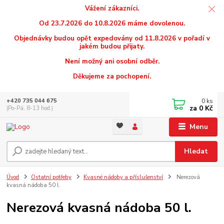
Vážení zákazníci.
Od 23.7.2026 do 10.8.2026 máme dovolenou.
Objednávky budou opět expedovány od 11.8.2026 v pořadí v
jakém budou přijaty.
Není možný ani osobní odběr.
Děkujeme za pochopení.
0
ks
+420 735 044 675
za
0 Kč
(Po-Pá, 8-13 hod.)
Menu
Hledat
Úvod
Ostatní potřeby
Kvasné nádoby a příslušenství
Nerezová
kvasná nádoba 50 l.
Nerezová kvasná nádoba 50 l.