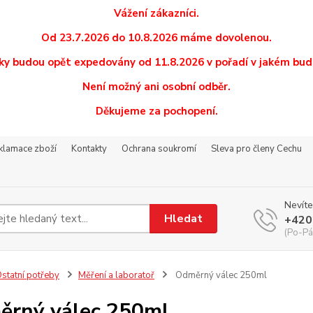
Vážení zákazníci.
Od 23.7.2026 do 10.8.2026 máme dovolenou.
y budou opět expedovány od 11.8.2026 v pořadí v jakém budo
Není možný ani osobní odběr.
Děkujeme za pochopení.
eklamace zboží
Kontakty
Ochrana soukromí
Sleva pro členy Cechu
Nevíte
Hledat
+420
(Po-Pá
statní potřeby
Měření a laboratoř
Odměrný válec 250ml
rný válec 250ml