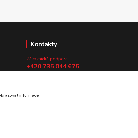
Kontakty
Zákaznická podpora
+420 735 044 675
(Po-Pá, 8-13 hod.)
.
info@vyrobtesipivo.cz
obrazovat informace