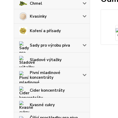
Chmel
Kvasinky
Koření a přísady
Sady pro výrobu piva
Sladové výtažky
Pivní mladinové
koncentráty
Cider koncentráty
Kvasné cukry
Čířící prostředky pro pivo,