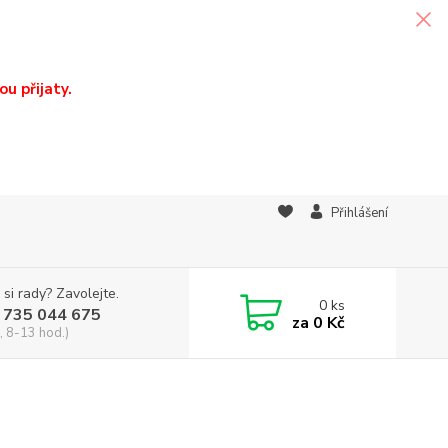
u přijaty.
Přihlášení
 si rady? Zavolejte.
0
ks
 735 044 675
za
0 Kč
, 8-13 hod.)