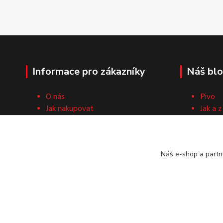
Informace pro zákazníky
Náš bl
O nás
Pivo
Jak nakupovat
Jak a z
Obchodní podmínky
Surovi
Cech domácích pivovarníků
Recep
Kontaktní formulář
Náš e-shop a partn
Vrácení zboží