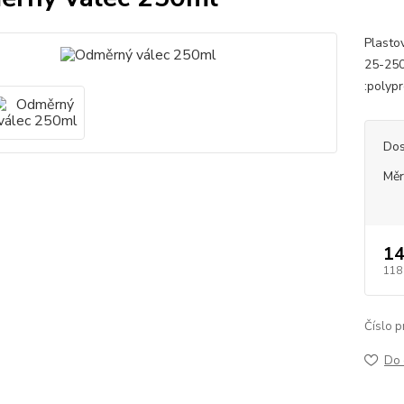
Plasto
25-250
:polyp
Dos
Měr
14
118
Číslo p
Do 