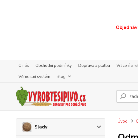
Objednávk
O nás
Obchodní podmínky
Doprava a platba
Vrácení a r
Věrnostní systém
Blog
Úvod
O
Slady
Odmě