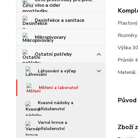
víno a cider
Komple
Desinfekce a sanitace
Plastový 
Rozměry:
Mikropivovary
Výška 3
Ostatní potřeby
Průměr 
Láhvování a výčep
Materiál 
Měření a laboratoř
Původ 
Kvasné nádoby a
příslušenství
Varné hrnce a
Zboží 
příslušenství