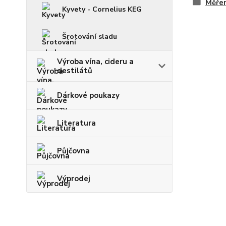
Měřen
Kyvety - Cornelius KEG
Šrotování sladu
Výroba vína, cideru a
destilátů
Dárkové poukazy
Literatura
Půjčovna
Výprodej