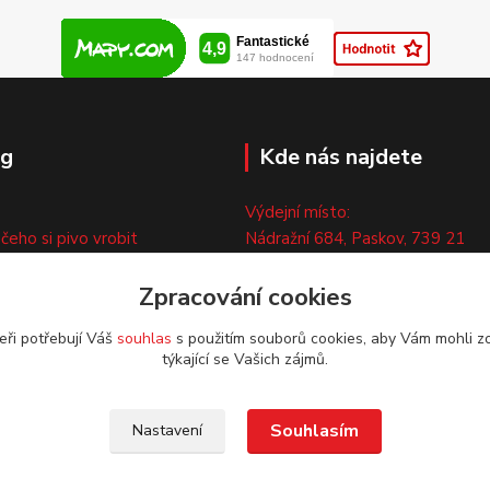
og
Kde nás najdete
Výdejní místo:
 čeho si pivo vrobit
Nádražní 684, Paskov, 739 21
ny
Pouze po předchozí tel. domluvě
ty
Zpracování cookies
eři potřebují Váš
souhlas
s použitím souborů cookies, aby Vám mohli z
týkající se Vašich zájmů.
Souhlasím
Nastavení