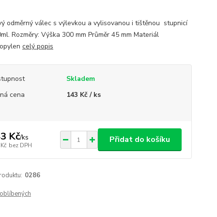
vý odměrný válec s výlevkou a vylisovanou i tištěnou stupnicí
ml. Rozměry: Výška 300 mm Průměr 45 mm Materiál
ropylen
celý popis
tupnost
Skladem
ná cena
143 Kč / ks
3 Kč
/
ks
Přidat do košíku
 Kč
bez DPH
roduktu:
0286
oblíbených