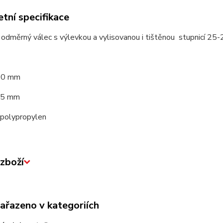
tní specifikace
odměrný válec s výlevkou a vylisovanou i tištěnou stupnicí 25
00 mm
45 mm
:polypropylen
zboží
zařazeno v kategoriích