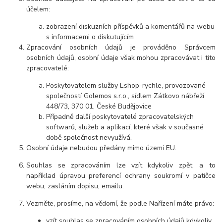
účelem:
zobrazení diskuzních příspěvků a komentářů na webu
s informacemi o diskutujícím
Zpracování osobních údajů je prováděno Správcem
osobních údajů, osobní údaje však mohou zpracovávat i tito
zpracovatelé:
Poskytovatelem služby Eshop-rychle, provozované
společností Golemos s.r.o., sídlem Zátkovo nábřeží
448/73, 370 01, České Budějovice
Případně další poskytovatelé zpracovatelských
softwarů, služeb a aplikací, které však v současné
době společnost nevyužívá.
Osobní údaje nebudou předány mimo území EU.
Souhlas se zpracováním lze vzít kdykoliv zpět, a to
například úpravou preferencí ochrany soukromí v patičce
webu, zasláním dopisu, emailu.
Vezměte, prosíme, na vědomí, že podle Nařízení máte právo:
vzít souhlas se zpracováním osobních údajů kdykoliv