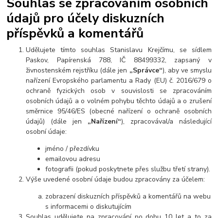
Souhlas se zpracováním osobních
údajů pro účely diskuzních
příspěvků a komentářů
Udělujete tímto souhlas Stanislavu Krejčímu, se sídlem
Paskov, Papírenská 788, IČ 88499332, zapsaný v
živnostenském rejstříku (dále jen
„Správce“
), aby ve smyslu
nařízení Evropského parlamentu a Rady (EU) č. 2016/679 o
ochraně fyzických osob v souvislosti se zpracováním
osobních údajů a o volném pohybu těchto údajů a o zrušení
směrnice 95/46/ES (obecné nařízení o ochraně osobních
údajů) (dále jen
„Nařízení“
), zpracovával/a následující
osobní údaje:
jméno / přezdívku
emailovou adresu
fotografii (pokud poskytnete přes službu třetí strany).
Výše uvedené osobní údaje budou zpracovány za účelem:
zobrazení diskuzních příspěvků a komentářů na webu
s informacemi o diskutujícím
Souhlas udělujete na zpracování po dobu 10 let a to za