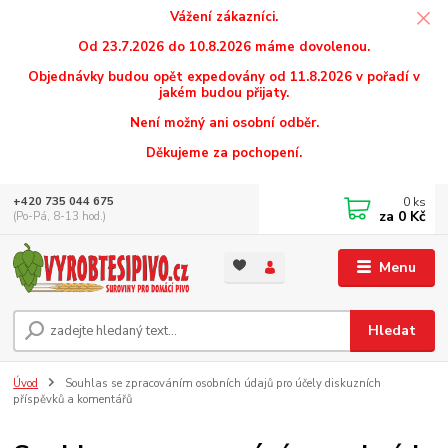
Vážení zákazníci.
Od 23.7.2026 do 10.8.2026 máme dovolenou.
Objednávky budou opět expedovány od 11.8.2026 v pořadí v
jakém budou přijaty.
Není možný ani osobní odběr.
Děkujeme za pochopení.
0
ks
+420 735 044 675
za
0 Kč
(Po-Pá, 8-13 hod.)
Menu
Hledat
Úvod
Souhlas se zpracováním osobních údajů pro účely diskuzních
příspěvků a komentářů