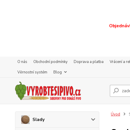
Objednávk
O nás
Obchodní podmínky
Doprava a platba
Vrácení a r
Věrnostní systém
Blog
Úvod
S
Slady