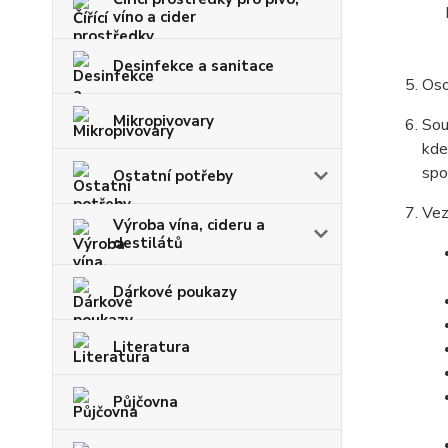
víno a cider
Desinfekce a sanitace
Oso
Mikropivovary
Sou
kde
spo
Ostatní potřeby
Vez
Výroba vína, cideru a
destilátů
Dárkové poukazy
Literatura
Půjčovna