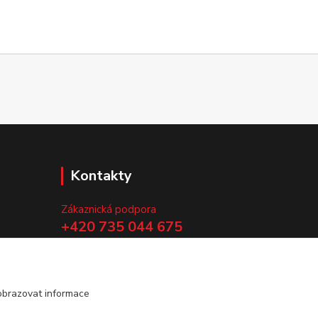
Kontakty
Zákaznická podpora
+420 735 044 675
(Po-Pá, 8-13 hod.)
.
info@vyrobtesipivo.cz
obrazovat informace