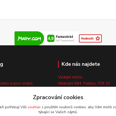
og
Kde nás najdete
Výdejní místo:
 čeho si pivo vrobit
Nádražní 684, Paskov, 739 21
ny
Pouze po předchozí tel. domluvě
ty
Zpracování cookies
eři potřebují Váš
souhlas
s použitím souborů cookies, aby Vám mohli z
týkající se Vašich zájmů.