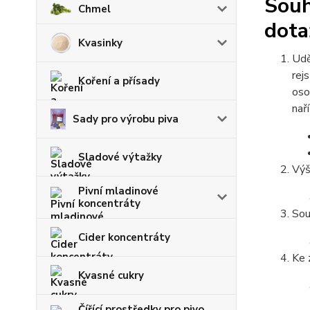
Souh
Chmel
dota
Kvasinky
Udě
rej
Koření a přísady
oso
nař
Sady pro výrobu piva
Sladové výtažky
Výš
Pivní mladinové
koncentráty
Sou
Cider koncentráty
Ke 
Kvasné cukry
Čířící prostředky pro pivo,