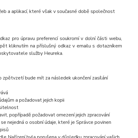
eb a aplikací, které však v současné době společnost
odkaz pro úpravu preferencí soukromí v dolní části webu,
pět kliknutím na příslušný odkaz v emailu s dotazníkem
poskytovatele služby Heureka.
o zpětvzetí bude mít za následek ukončení zasílání
vává
dajům a požadovat jejich kopii
sitelnost
vit, popřípadě požadovat omezení jejich zpracování
se nejedná o osobní údaje, které je Správce povinen
pisů
dle Nařízení byla porušena v důsledku zpracování vašich