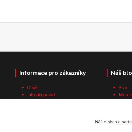
Informace pro zákazníky
Náš bl
O nás
Pivo
Jak nakupovat
Jak a z
Obchodní podmínky
Surovi
Cech domácích pivovarníků
Recep
Kontaktní formulář
Náš e-shop a partn
Vrácení zboží