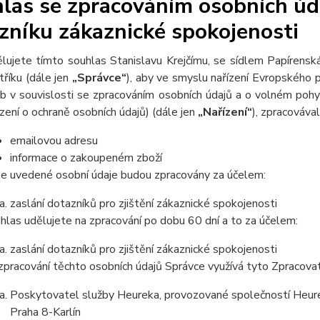
las se zpracováním osobních úda
zníku zákaznické spokojenosti
lujete tímto souhlas Stanislavu Krejčímu, se sídlem Papíren
stříku (dále jen
„Správce“
), aby ve smyslu nařízení Evropského
b v souvislosti se zpracováním osobních údajů a o volném poh
ízení o ochraně osobních údajů) (dále jen
„Nařízení“
), zpracovával
emailovou adresu
informace o zakoupeném zboží
e uvedené osobní údaje budou zpracovány za účelem:
zaslání dotazníků pro zjištění zákaznické spokojenosti
hlas udělujete na zpracování po dobu 60 dní a to za účelem:
zaslání dotazníků pro zjištění zákaznické spokojenosti
zpracování těchto osobních údajů Správce využívá tyto Zpracova
Poskytovatel služby Heureka, provozované společností Heurek
Praha 8-Karlín