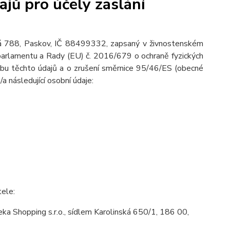
jů pro účely zaslání
ská 788, Paskov, IČ 88499332, zapsaný v živnostenském
 parlamentu a Rady (EU) č. 2016/679 o ochraně fyzických
ybu těchto údajů a o zrušení směrnice 95/46/ES (obecné
/a následující osobní údaje:
tele:
a Shopping s.r.o., sídlem Karolinská 650/1, 186 00,