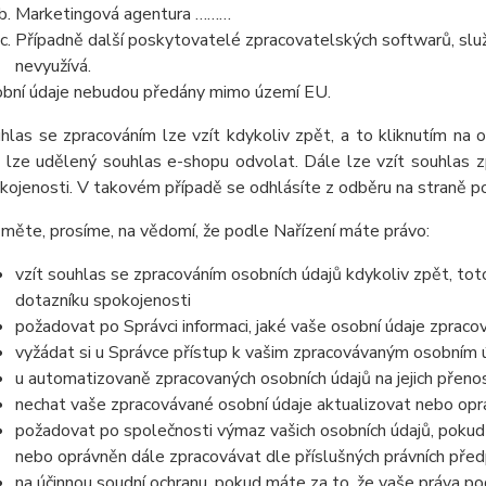
Marketingová agentura ………
Případně další poskytovatelé zpracovatelských softwarů, služ
nevyužívá.
bní údaje nebudou předány mimo území EU.
hlas se zpracováním lze vzít kdykoliv zpět, a to kliknutím na 
 lze udělený souhlas e-shopu odvolat. Dále lze vzít souhlas z
kojenosti. V takovém případě se odhlásíte z odběru na straně 
měte, prosíme, na vědomí, že podle Nařízení máte právo:
vzít souhlas se zpracováním osobních údajů kdykoliv zpět, tot
dotazníku spokojenosti
požadovat po Správci informaci, jaké vaše osobní údaje zpraco
vyžádat si u Správce přístup k vašim zpracovávaným osobním ú
u automatizovaně zpracovaných osobních údajů na jejich přeno
nechat vaše zpracovávané osobní údaje aktualizovat nebo opra
požadovat po společnosti výmaz vašich osobních údajů, pokud 
nebo oprávněn dále zpracovávat dle příslušných právních před
na účinnou soudní ochranu, pokud máte za to, že vaše práva po