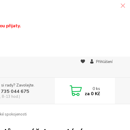
u přijaty.
Přihlášení
 si rady? Zavolejte.
0
ks
 735 044 675
za
0 Kč
, 8-13 hod.)
ké spokojenosti