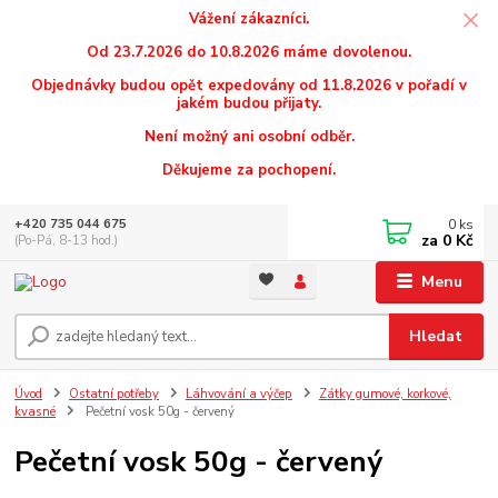
Vážení zákazníci.
Od 23.7.2026 do 10.8.2026 máme dovolenou.
Objednávky budou opět expedovány od 11.8.2026 v pořadí v
jakém budou přijaty.
Není možný ani osobní odběr.
Děkujeme za pochopení.
0
ks
+420 735 044 675
za
0 Kč
(Po-Pá, 8-13 hod.)
Menu
Hledat
Úvod
Ostatní potřeby
Láhvování a výčep
Zátky gumové, korkové,
kvasné
Pečetní vosk 50g - červený
Pečetní vosk 50g - červený