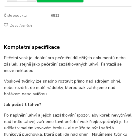
Číslo produktu:
0523
Do oblíbených
Kompletní specifikace
Pečetní vosk je ideální pro pečetění důležitých dokumentů nebo
zásilek, stejně jako pečetění zazátkovaných lahví.
Fantazii se
meze nekladou.
Voskové tyčinky lze snadno roztavit přímo nad zdrojem ohně,
nebo rozdrtit do malé nádobky, kterou pak zahřejeme nad
hořákem nebo svíčkou.
Jak pečetit láhve?
Po naplnění lahví a jejich zazátkování (pozor, aby korek nevyčníval
nad hrdlo lahve) začneme tavit pečetní vosk.
Nejbezpečnější je to
udělat v malém kovovém hrnku - ale může to být i seřízlá
hliníková plechovka, která pak jde nad oheň.
Nalámeme tyčinku