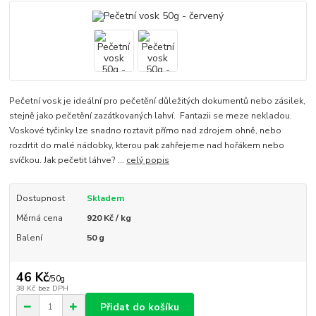
Pečetní vosk je ideální pro pečetění důležitých dokumentů nebo zásilek,
stejně jako pečetění zazátkovaných lahví. Fantazii se meze nekladou.
Voskové tyčinky lze snadno roztavit přímo nad zdrojem ohně, nebo
rozdrtit do malé nádobky, kterou pak zahřejeme nad hořákem nebo
svíčkou. Jak pečetit láhve? ...
celý popis
Dostupnost
Skladem
Měrná cena
920 Kč / kg
Balení
50 g
46 Kč
/
50g
38 Kč
bez DPH
Přidat do košíku