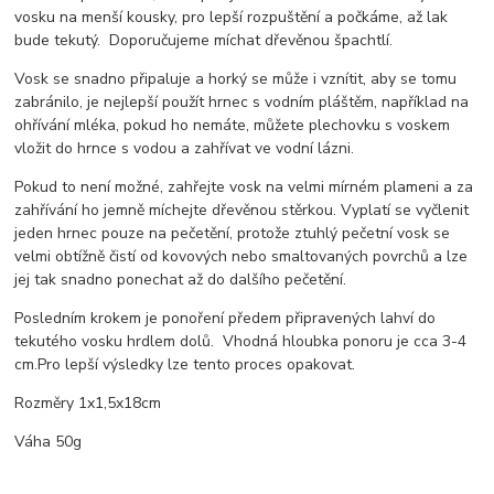
vosku na menší kousky, pro lepší rozpuštění a p
očkáme, až lak
bude tekutý.
Doporučujeme míchat dřevěnou špachtlí.
Vosk se snadno připaluje a horký se může i vznítit, aby se tomu
zabránilo, je nejlepší použít hrnec s vodním pláštěm, například na
ohřívání mléka, pokud ho nemáte, můžete plechovku s voskem
vložit do hrnce s vodou a zahřívat ve vodní lázni.
Pokud to není možné, zahřejte vosk na velmi mírném plameni a za
zahřívání ho jemně míchejte dřevěnou stěrkou. Vyplatí se vyčlenit
jeden hrnec pouze na pečetění, protože ztuhlý pečetní vosk se
velmi obtížně čistí od kovových nebo smaltovaných povrchů a lze
jej tak snadno ponechat až do dalšího pečetění.
Posledním krokem je ponoření předem připravených lahví do
tekutého vosku hrdlem dolů.
Vhodná hloubka ponoru je cca 3-4
cm.
Pro lepší výsledky lze tento proces opakovat.
Rozměry 1x1,5x18cm
Váha 50g