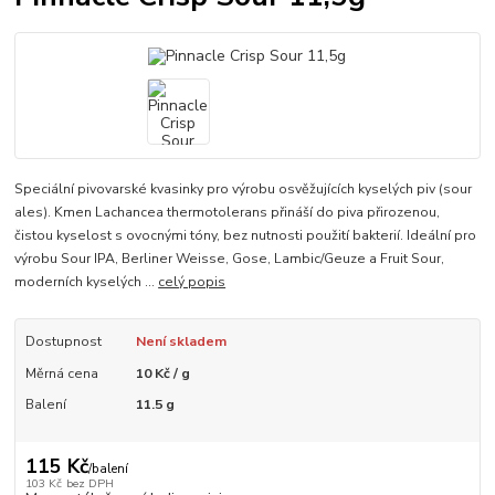
Speciální pivovarské kvasinky pro výrobu osvěžujících kyselých piv (sour
ales). Kmen Lachancea thermotolerans přináší do piva přirozenou,
čistou kyselost s ovocnými tóny, bez nutnosti použití bakterií. Ideální pro
výrobu Sour IPA, Berliner Weisse, Gose, Lambic/Geuze a Fruit Sour,
moderních kyselých ...
celý popis
Dostupnost
Není skladem
Měrná cena
10 Kč / g
Balení
11.5 g
115 Kč
/
balení
103 Kč
bez DPH