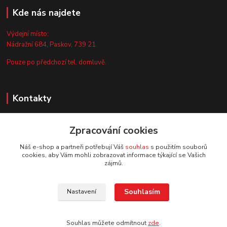
Kde nás najdete
Výdejní místo:
Nádražní 684, Paskov, 739 21
Pouze po předchozí tel. domluvě.
Kontakty
Zákaznická podpora
Zpracování cookies
+420 735 044 675
(Po-Pá, 8-13 hod.)
Náš e-shop a partneři potřebují Váš
souhlas
s použitím souborů
cookies, aby Vám mohli zobrazovat informace týkající se Vašich
info@vyrobtesipivo.cz
zájmů.
Souhlasím
Nastavení
Souhlas můžete odmítnout
zde
.