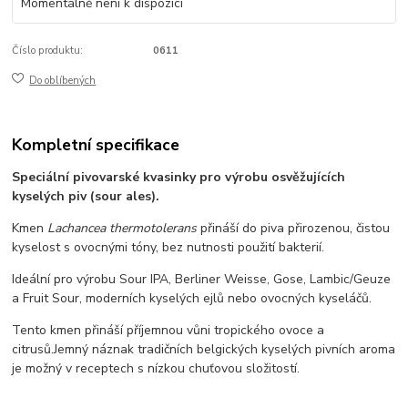
Momentálně není k dispozici
Číslo produktu:
0611
Do oblíbených
Kompletní specifikace
Speciální pivovarské kvasinky pro výrobu osvěžujících
kyselých piv (sour ales).
Kmen
Lachancea thermotolerans
přináší do piva přirozenou, čistou
kyselost s ovocnými tóny, bez nutnosti použití bakterií.
Ideální pro výrobu
Sour IPA, Berliner Weisse, Gose, Lambic/Geuze
a Fruit Sour
, moderních kyselých ejlů nebo ovocných kyseláčů.
Tento kmen přináší příjemnou vůni tropického ovoce a
citrusů.
Jemný náznak tradičních belgických kyselých pivních aroma
je možný v receptech s nízkou chuťovou složitostí.