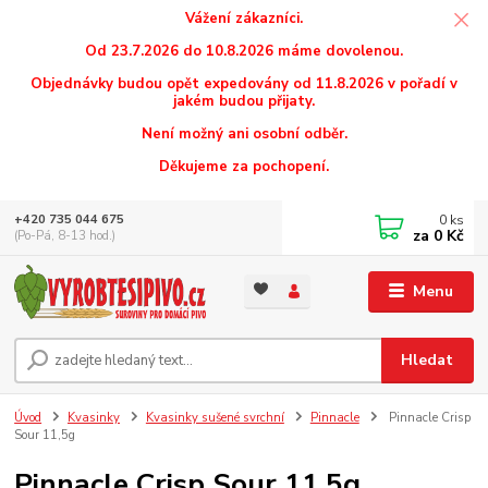
Vážení zákazníci.
Od 23.7.2026 do 10.8.2026 máme dovolenou.
Objednávky budou opět expedovány od 11.8.2026 v pořadí v
jakém budou přijaty.
Není možný ani osobní odběr.
Děkujeme za pochopení.
0
ks
+420 735 044 675
za
0 Kč
(Po-Pá, 8-13 hod.)
Menu
Hledat
Úvod
Kvasinky
Kvasinky sušené svrchní
Pinnacle
Pinnacle Crisp
Sour 11,5g
Pinnacle Crisp Sour 11,5g