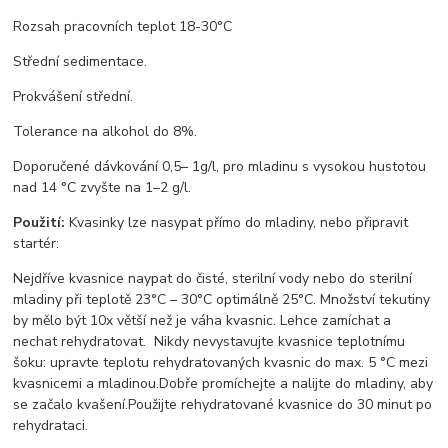
Rozsah pracovních teplot 18-30°C
Střední sedimentace.
Prokvášení střední.
Tolerance na alkohol do 8%.
Doporučené dávkování 0,5
– 1g/l, pro mladinu s vysokou hustotou
nad 14 °C zvyšte na 1–2 g/l.
Použití:
Kvasinky lze nasypat přímo do mladiny, nebo připravit
startér:
Nejdříve kvasnice naypat do čisté, sterilní vody nebo do sterilní
mladiny při teplotě 23°C – 30°C optimálně 25°C. Množství tekutiny
by mělo být 10x větší než je váha kvasnic. Lehce zamíchat a
nechat rehydratovat.
Nikdy nevystavujte kvasnice teplotnímu
šoku: upravte
teplotu rehydratovaných kvasnic do max. 5 °C mezi
kvasnicemi a mladinou
.
Dobře promíchejte a nalijte do mladiny, aby
se začalo kvašení.
Použijte
rehydratované kvasnice do 30 minut po
rehydrataci.