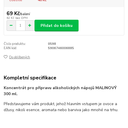
69 Kč
/
balení
62 Kč
bez DPH
Přidat do košíku
Číslo produktu:
0598
EAN kód:
5906746006885
Do oblíbených
Kompletní specifikace
Koncentrát pro přípravu alkoholických nápojů MALINOVÝ
300 ml.
Představujeme vám produkt, jehož hlavním vstupem je ovoce a
džusy, nikoli esence, aromata nebo barviva jako mnohé na trhu.