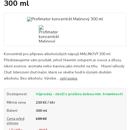
300 ml
Koncentrát pro přípravu alkoholických nápojů MALINOVÝ 300 ml.
Představujeme vám produkt, jehož hlavním vstupem je ovoce a džusy,
nikoli esence, aromata nebo barviva jako mnohé na trhu. Hlavní výhody:
Chuť: Intenzivní chuť malin, která se skvěle hodí k různým druhům
alkoholu. Bez alkoholu: Výrobe...
celý popis
Dostupnost
Výprodej - zboží s prošlou dobou min. trvanlivosti
Měrná cena
230 Kč / litr
Balení
300 ml
Cena před
109 Kč
slevou
Ušetříte
40 Kč