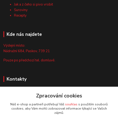
Jak a z čeho si pivo vrobit
Suroviny
Recepty
Kde nás najdete
Výdejní místo:
Nádražní 684, Paskov, 739 21
Pouze po předchozí tel. domluvě.
Kontakty
Zákaznická podpora
Zpracování cookies
+420 735 044 675
(Po-Pá, 8-13 hod.)
Náš e-shop a partneři potřebují Váš
souhlas
s použitím souborů
cookies, aby Vám mohli zobrazovat informace týkající se Vašich
info@vyrobtesipivo.cz
zájmů.