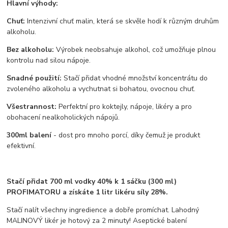
Hlavní výhody:
Chuť:
Intenzivní chuť malin, která se skvěle hodí k různým druhům
alkoholu.
Bez alkoholu:
Výrobek neobsahuje alkohol, což umožňuje plnou
kontrolu nad silou nápoje.
Snadné použití:
Stačí přidat vhodné množství koncentrátu do
zvoleného alkoholu a vychutnat si bohatou, ovocnou chuť.
Všestrannost:
Perfektní pro koktejly, nápoje, likéry a pro
obohacení nealkoholických nápojů.
300ml balení
- dost pro mnoho porcí, díky čemuž je produkt
efektivní.
Stačí přidat 700 ml vodky 40% k 1 sáčku (300 ml)
PROFIMATORU a získáte 1 litr likéru síly 28%.
Stačí nalít všechny ingredience a dobře promíchat.
Lahodný
MALINOVÝ likér je hotový za 2 minuty!
Aseptické balení