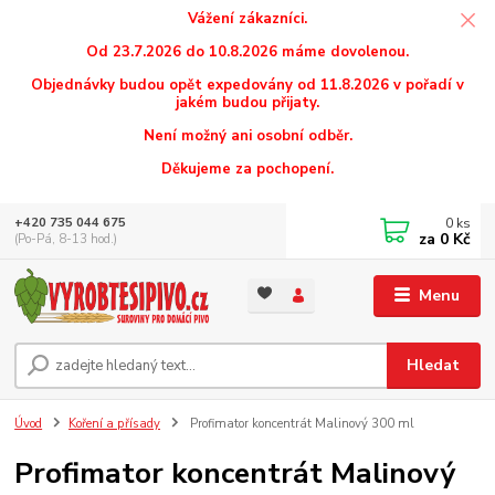
Vážení zákazníci.
Od 23.7.2026 do 10.8.2026 máme dovolenou.
Objednávky budou opět expedovány od 11.8.2026 v pořadí v
jakém budou přijaty.
Není možný ani osobní odběr.
Děkujeme za pochopení.
0
ks
+420 735 044 675
za
0 Kč
(Po-Pá, 8-13 hod.)
Menu
Hledat
Úvod
Koření a přísady
Profimator koncentrát Malinový 300 ml
Profimator koncentrát Malinový