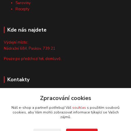
Suroviny
Recepty
Kde nás najdete
Výdejní místo:
Nádražní 684, Paskov, 739 21
Pouze po předchozí tel. domluvě.
Kontakty
Zákaznická podpora
+420 735 044 675
Zpracování cookies
(Po-Pá, 8-13 hod.)
Náš e-shop a partneři potřebují Váš
souhlas
s použitím souborů
cookies, aby Vám mohli zobrazovat informace týkající se Vašich
info@vyrobtesipivo.cz
zájmů.