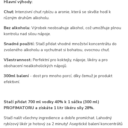
Hlavní výhody:
Chuť:
Intenzivní chuť rybízu a aronie, která se skvěle hodí k
různým druhům alkoholu.
Bez alkoholu:
Výrobek neobsahuje alkohol, což umožňuje plnou
kontrolu nad silou nápoje.
Snadné použití:
Stačí přidat vhodné množství koncentrátu do
zvoleného alkoholu a vychutnat si bohatou, ovocnou chuť.
Všestrannost:
Perfektní pro koktejly, nápoje, likéry a pro
obohacení nealkoholických nápojů.
300ml balení
- dost pro mnoho porcí, díky čemuž je produkt
efektivní.
Stačí přidat 700 ml vodky 40% k 1 sáčku (300 ml)
PROFIMATORU a získáte 1 litr likéru síly 28%.
Stačí nalít všechny ingredience a dobře promíchat.
Lahodný
rybízový likér je hotový za 2 minuty!
Aseptické balení koncentrátů