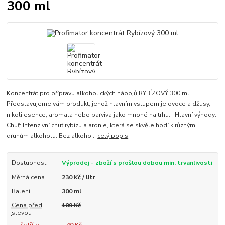
300 ml
Koncentrát pro přípravu alkoholických nápojů RYBÍZOVÝ 300 ml.
Představujeme vám produkt, jehož hlavním vstupem je ovoce a džusy,
nikoli esence, aromata nebo barviva jako mnohé na trhu. Hlavní výhody:
Chuť: Intenzivní chuť rybízu a aronie, která se skvěle hodí k různým
druhům alkoholu. Bez alkoho...
celý popis
Dostupnost
Výprodej - zboží s prošlou dobou min. trvanlivosti
Měrná cena
230 Kč / litr
Balení
300 ml
Cena před
109 Kč
slevou
Ušetříte
40 Kč