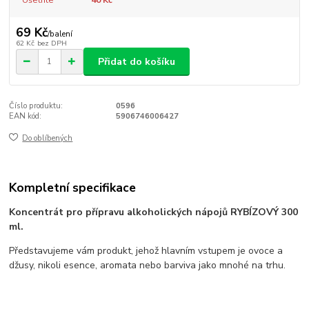
69 Kč
/
balení
62 Kč
bez DPH
Přidat do košíku
Číslo produktu:
0596
EAN kód:
5906746006427
Do oblíbených
Kompletní specifikace
Koncentrát pro přípravu alkoholických nápojů RYBÍZOVÝ 300
ml.
Představujeme vám produkt, jehož hlavním vstupem je ovoce a
džusy, nikoli esence, aromata nebo barviva jako mnohé na trhu.