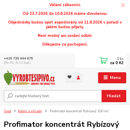
Vážení zákazníci.
Od 23.7.2026 do 10.8.2026 máme dovolenou.
Objednávky budou opět expedovány od 11.8.2026 v pořadí v
jakém budou přijaty.
Není možný ani osobní odběr.
Děkujeme za pochopení.
0
ks
+420 735 044 675
za
0 Kč
(Po-Pá, 8-13 hod.)
Menu
Hledat
Úvod
Koření a přísady
Profimator koncentrát Rybízový 300 ml
Profimator koncentrát Rybízový