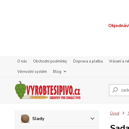
Objednávk
O nás
Obchodní podmínky
Doprava a platba
Vrácení a r
Věrnostní systém
Blog
Úvod
S
Slady
Sada