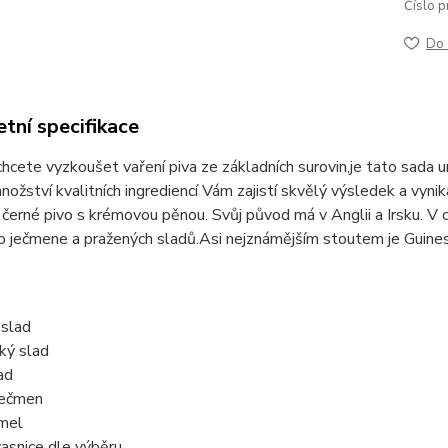
Číslo p
Do 
tní specifikace
hcete vyzkoušet vaření piva ze základních surovin,je tato sada 
ožství kvalitních ingrediencí Vám zajistí skvělý výsledek a vyni
černé pivo s krémovou pěnou. Svůj původ má v Anglii a Irsku. V c
 ječmene a pražených sladů.Asi nejznámějším stoutem je Guines
 slad
ký slad
ad
ječmen
mel
vasnice dle výběru