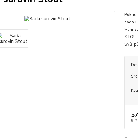
Pokud 
sada u
Vám zaj
STOUT 
Svůj pů
Dos
Šro
Kva
57
517