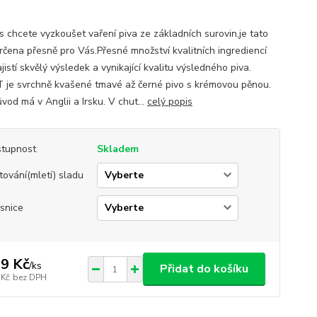
s chcete vyzkoušet vaření piva ze základních surovin,je tato
rčena přesně pro Vás.Přesné množství kvalitních ingrediencí
istí skvělý výsledek a vynikající kvalitu výsledného piva.
je svrchně kvašené tmavé až černé pivo s krémovou pěnou.
vod má v Anglii a Irsku. V chut...
celý popis
tupnost
Skladem
tování(mletí) sladu
snice
9 Kč
/
ks
Přidat do košíku
 Kč
bez DPH