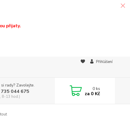
u přijaty.
Přihlášení
 si rady? Zavolejte.
0
ks
 735 044 675
za
0 Kč
, 8-13 hod.)
tout