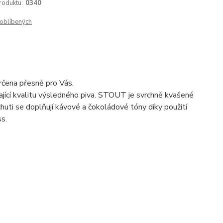
roduktu:
0340
oblíbených
určena přesně pro Vás.
kající kvalitu výsledného piva. STOUT je svrchně kvašené
huti se doplňují kávové a čokoládové tóny díky použití
s.