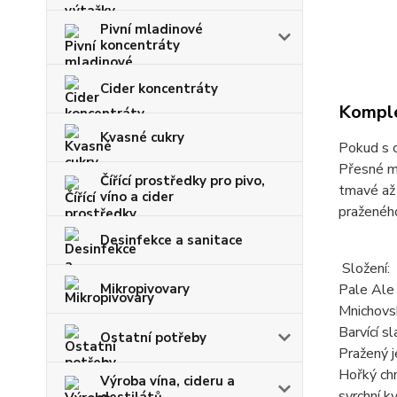
Pivní mladinové
koncentráty
Cider koncentráty
Komple
Kvasné cukry
Pokud s c
Přesné mn
Čířící prostředky pro pivo,
tmavé až 
víno a cider
praženého
Desinfekce a sanitace
Složení:
Mikropivovary
Pale Ale
Mnichovs
Barvící sl
Ostatní potřeby
Pražený 
Hořký ch
Výroba vína, cideru a
svrchní k