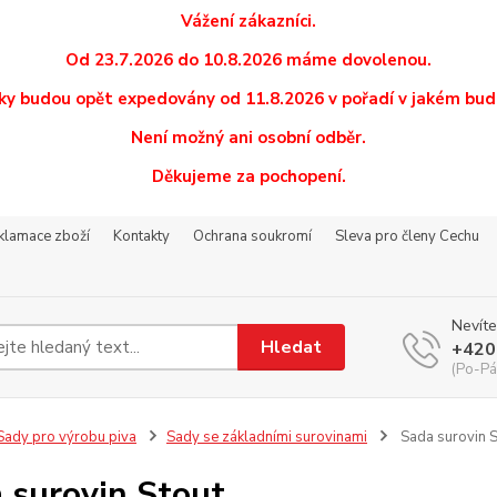
Vážení zákazníci.
Od 23.7.2026 do 10.8.2026 máme dovolenou.
y budou opět expedovány od 11.8.2026 v pořadí v jakém budo
Není možný ani osobní odběr.
Děkujeme za pochopení.
eklamace zboží
Kontakty
Ochrana soukromí
Sleva pro členy Cechu
Nevíte
Hledat
+420
(Po-Pá
ady pro výrobu piva
Sady se základními surovinami
Sada surovin S
 surovin Stout