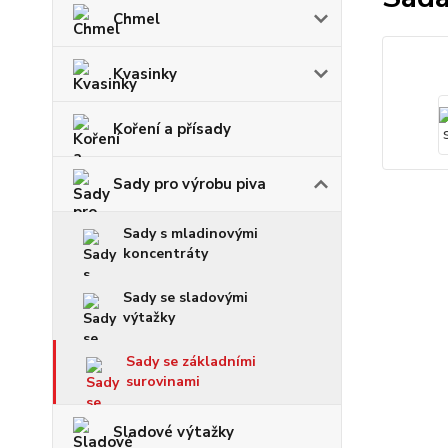
Chmel
Kvasinky
Koření a přísady
Sady pro výrobu piva
Sady s mladinovými
koncentráty
Sady se sladovými
výtažky
Sady se základními
surovinami
Sladové výtažky