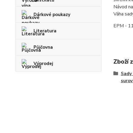
destilátů
Návod na
Váha sad
Dárkové poukazy
EPM - 11
Literatura
Půjčovna
Zboží 
Výprodej
Sady 
surov