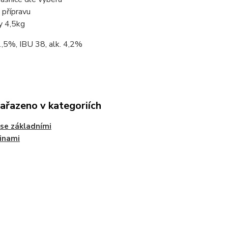
 přípravu
y 4,5kg
,5%, IBU 38, alk. 4,2%
zařazeno v kategoriích
se základními
inami