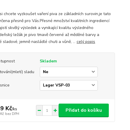
si chcete vyzkoušet vaření piva ze základních surovin,je tato
rčena přesně pro Vás.Přesné množství kvalitních ingrediencí
istí skvělý výsledek a vynikající kvalitu výsledného
ídeňský ležák je pivo tmavě červené až měděné barvy a
 sladové, jemně nasládlé chuti a vůně, ...
celý popis
tupnost
Skladem
tování(mletí) sladu
snice
9 Kč
/
ks
Přidat do košíku
 Kč
bez DPH