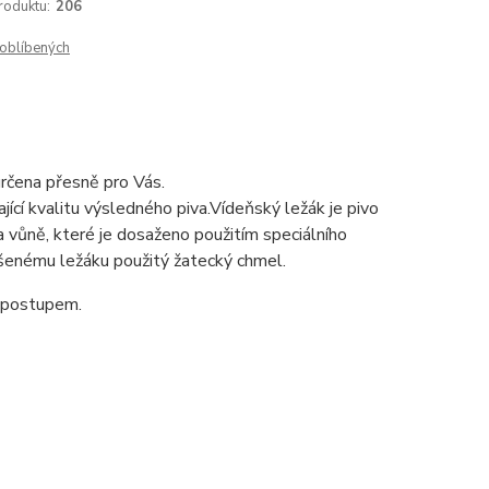
roduktu:
206
oblíbených
určena přesně pro Vás.
jící kvalitu výsledného piva.Vídeňský ležák je pivo
 vůně, které je dosaženo použitím speciálního
šenému ležáku použitý žatecký chmel.
m postupem.