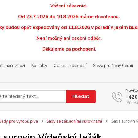
Vážení zákazníci.
Od 23.7.2026 do 10.8.2026 máme dovolenou.
y budou opět expedovány od 11.8.2026 v pořadí v jakém budo
Není možný ani osobní odběr.
Děkujeme za pochopení.
eklamace zboží
Kontakty
Ochrana soukromí
Sleva pro členy Cechu
Nevíte
Hledat
+420
(Po-Pá
ady pro výrobu piva
Sady se základními surovinami
Sada surovin V
 surovin Vídeňský ležák