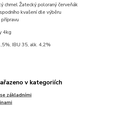
ý chmel Žatecký poloraný červeňák
spodního kvašení dle výběru
 přípravu
y 4kg
,5%, IBU 35, alk. 4,2%
zařazeno v kategoriích
se základními
inami