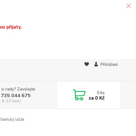
u přijaty.
Přihlášení
 si rady? Zavolejte.
0
ks
 735 044 675
za
0 Kč
, 8-13 hod.)
ídeňský ležák