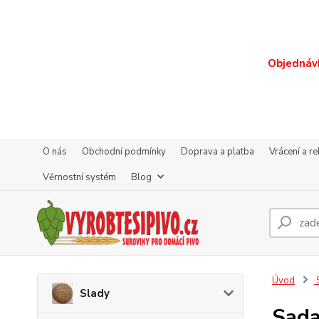
Objednávk
O nás
Obchodní podmínky
Doprava a platba
Vrácení a r
Věrnostní systém
Blog
Úvod
S
Slady
Sada