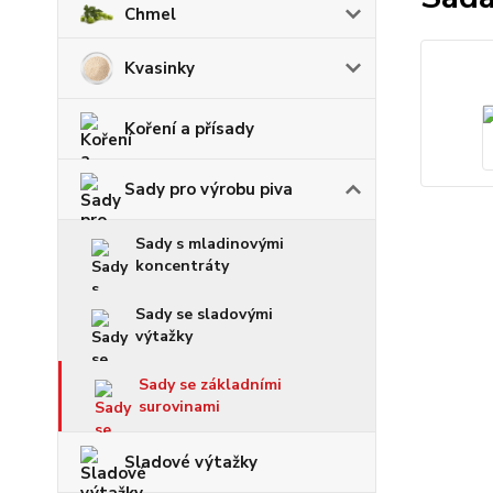
Chmel
Kvasinky
Koření a přísady
Sady pro výrobu piva
Sady s mladinovými
koncentráty
Sady se sladovými
výtažky
Sady se základními
surovinami
Sladové výtažky