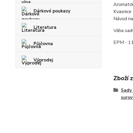
Aromatck
Dárkové poukazy
Kvasnice 
Návod na
Literatura
Váha sad
EPM - 11
Půjčovna
Výprodej
Zboží 
Sady 
surov