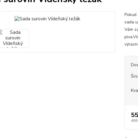
Pokud 
sada u
Vám zaj
piva.V
výrazné
Dos
Šro
Kva
55
499