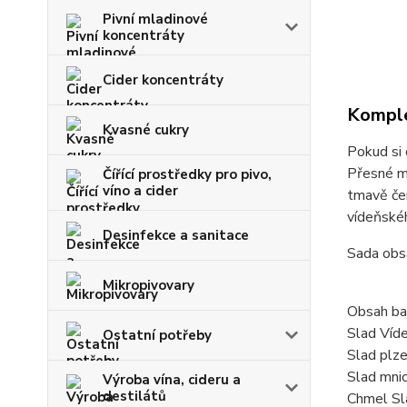
Pivní mladinové
koncentráty
Cider koncentráty
Komple
Kvasné cukry
Pokud si 
Přesné mn
Čířící prostředky pro pivo,
víno a cider
tmavě čer
vídeňské
Desinfekce a sanitace
Sada obs
Mikropivovary
Obsah bal
Slad Víd
Ostatní potřeby
Slad plz
Slad mni
Výroba vína, cideru a
destilátů
Chmel Sl