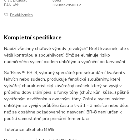
Číslo produktu:
0003
EAN kód:
3516662950012
Do oblíbených
Kompletní specifikace
Nabízí všechny chuťové výhody „divokých“ Brett kvasinek, ale s
větší kontrolou a spolehlivostí, čímž se eliminuje riziko
nadměrného sycení oxidem uhličitým a vypěnění po lahvování.
SafBrew™ BR-8, vybraný speciálně pro sekundární kvašení v
lahvích nebo sudech, produkuje fenolické sloučeniny, které
vytvářejí charakteristický závěrečný ocásek, který se vyvíjí v
průběhu doby zrání piva, s funky tóny (chlév, kůň, kůže…) pěkně
vyváženým osvěžením a ovocnými tóny.
Zrání a sycení oxidem
uhličitým se vyvíjí v průběhu času a trvá 1 - 3 měsíce nebo déle,
než se dosáhne požadovaného nasycení.
BR-8 není určen k
použití samostatně pro primární fermentaci
Tolerance alkoholu 8,5%