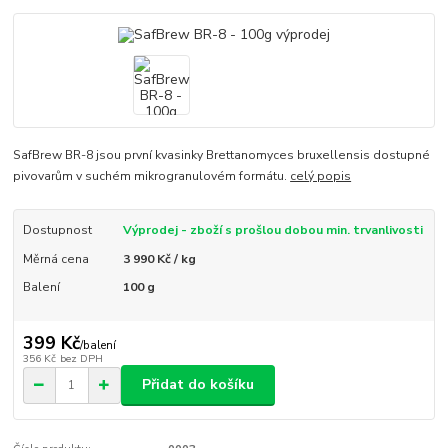
SafBrew BR-8 jsou první kvasinky Brettanomyces bruxellensis dostupné
pivovarům v suchém mikrogranulovém formátu.
celý popis
Dostupnost
Výprodej - zboží s prošlou dobou min. trvanlivosti
Měrná cena
3 990 Kč / kg
Balení
100 g
399 Kč
/
balení
356 Kč
bez DPH
Přidat do košíku