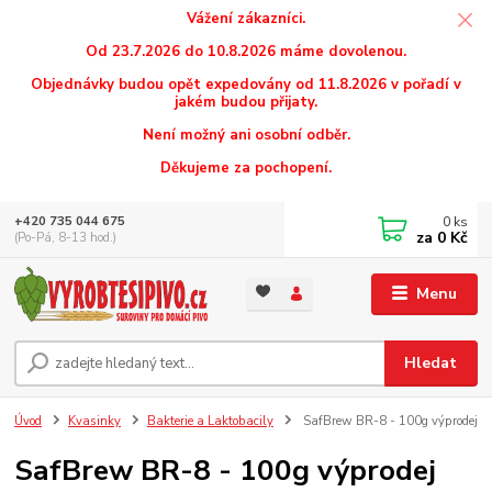
Vážení zákazníci.
Od 23.7.2026 do 10.8.2026 máme dovolenou.
Objednávky budou opět expedovány od 11.8.2026 v pořadí v
jakém budou přijaty.
Není možný ani osobní odběr.
Děkujeme za pochopení.
0
ks
+420 735 044 675
za
0 Kč
(Po-Pá, 8-13 hod.)
Menu
Hledat
Úvod
Kvasinky
Bakterie a Laktobacily
SafBrew BR-8 - 100g výprodej
SafBrew BR-8 - 100g výprodej