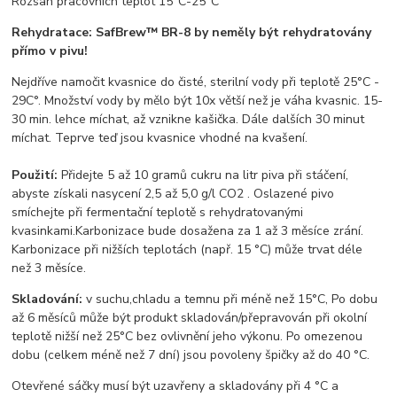
Rozsah pracovních teplot 15°C-25°C
Rehydratace: SafBrew™ BR-8 by neměly být rehydratovány
přímo v pivu!
Nejdříve namočit kvasnice do čisté, sterilní vody při teplotě 25°C -
29C°. Množství vody by mělo být 10x větší než je váha kvasnic. 15-
30 min. lehce míchat, až vznikne kašička. Dále dalších 30 minut
míchat. Teprve teď jsou kvasnice vhodné na kvašení.
Použití:
Přidejte 5 až 10 gramů cukru na litr piva při stáčení,
abyste získali nasycení 2,5 až 5,0 g/l CO2 .
Os
lazené pivo
smíchejte při fermentační teplotě s rehydratovanými
kvasinkami.
Karbonizace bude dosažena za 1 až 3 měsíce zrání.
Karbonizace při nižších teplotách (např. 15 °C) může trvat déle
než 3 měsíce.
Skladování:
v suchu,chladu a temnu při méně než 15°C,
Po dobu
až 6 měsíců může být produkt skladován/přepravován při okolní
teplotě nižší než 25°C bez ovlivnění jeho výkonu. Po omezenou
dobu (celkem méně než 7 dní) jsou povoleny špičky až do 40 °C.
Otevřené sáčky musí být uzavřeny a skladovány při 4 °C a