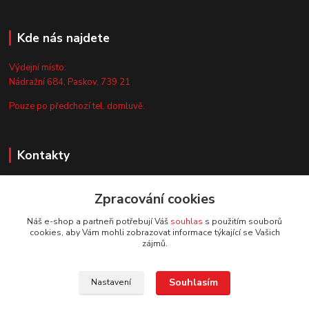
Kde nás najdete
Výdejní místo:
Nádražní 684, Paskov, 739 21
Pouze po předchozí tel. domluvě.
Kontakty
Zákaznická podpora
Zpracování cookies
+420 735 044 675
(Po-Pá, 8-13 hod.)
Náš e-shop a partneři potřebují Váš
souhlas
s použitím souborů
cookies, aby Vám mohli zobrazovat informace týkající se Vašich
info@vyrobtesipivo.cz
zájmů.
Souhlasím
Nastavení