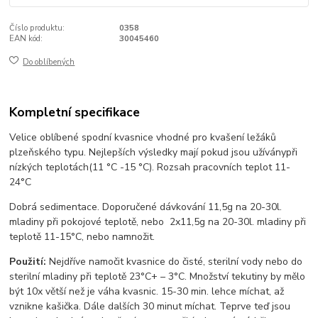
Číslo produktu:
0358
EAN kód:
30045460
Do oblíbených
Kompletní specifikace
Velice oblíbené spodní kvasnice vhodné pro kvašení ležáků
plzeňského typu. Nejlepších výsledky
mají pokud jsou užívány
při
nízkých teplotách
(11 °
C -
15 °
C)
. Rozsah pracovních teplot 11-
24°C
Dobrá sedimentace. Doporučené dávkování 11,5g na 20-30l.
mladiny při pokojové teplotě, nebo 2x11,5g na 20-30l. mladiny při
teplotě 11-15°C, nebo namnožit.
Použití:
Nejdříve namočit kvasnice do čisté, sterilní vody nebo do
sterilní mladiny při teplotě 23°C+ – 3°C. Množství tekutiny by mělo
být 10x větší než je váha kvasnic. 15-30 min. lehce míchat, až
vznikne kašička. Dále dalších 30 minut míchat. Teprve teď jsou