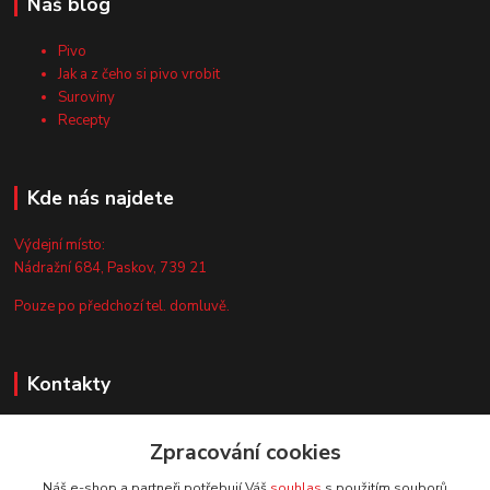
Náš blog
Pivo
Jak a z čeho si pivo vrobit
Suroviny
Recepty
Kde nás najdete
Výdejní místo:
Nádražní 684, Paskov, 739 21
Pouze po předchozí tel. domluvě.
Kontakty
Zákaznická podpora
Zpracování cookies
+420 735 044 675
(Po-Pá, 8-13 hod.)
Náš e-shop a partneři potřebují Váš
souhlas
s použitím souborů