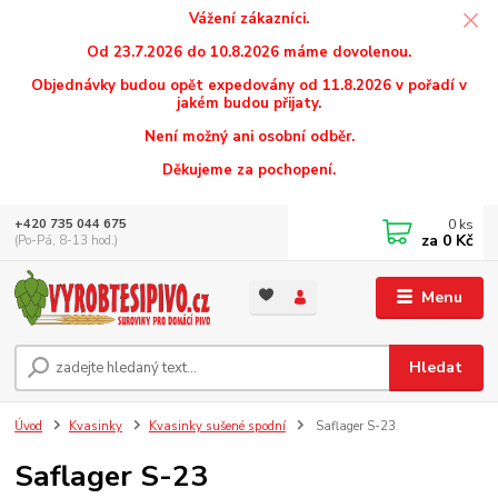
Vážení zákazníci.
Od 23.7.2026 do 10.8.2026 máme dovolenou.
Objednávky budou opět expedovány od 11.8.2026 v pořadí v
jakém budou přijaty.
Není možný ani osobní odběr.
Děkujeme za pochopení.
0
ks
+420 735 044 675
za
0 Kč
(Po-Pá, 8-13 hod.)
Menu
Hledat
Úvod
Kvasinky
Kvasinky sušené spodní
Saflager S-23
Saflager S-23