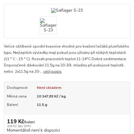
Velice oblíbené spodní kvasnice vhodné pro kvašení ležáků plzeňského
typu. Nejlepších výsledky mají pokud jsou užívány při nízkých teplotách
(11 ° C - 15 ° C). Rozsah pracovních teplot 11-24°C Dobrá sedimentace.
Doporučené dávkování 11,5g na 20-30l. mladiny při pokojové teplotě,
nebo 2x11,5g na 20-...
celý popis
Dostupnost
Není skladem
Měrná cena
10 347,83 Kč / kg
Balení
11.5 g
119 Kč
/
balení
106 Kč
bez DPH
Momentálně není k dispozici