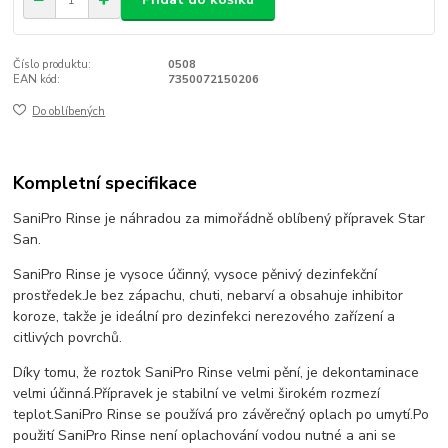
Číslo produktu:
0508
EAN kód:
7350072150206
Do oblíbených
Kompletní specifikace
SaniPro Rinse je náhradou za mimořádně oblíbený přípravek Star
San.
SaniPro Rinse je vysoce účinný, vysoce pěnivý dezinfekční
prostředek.
Je bez zápachu, chuti, nebarví a obsahuje inhibitor
koroze, takže je ideální pro dezinfekci nerezového zařízení a
citlivých povrchů.
Díky tomu, že roztok SaniPro Rinse velmi pění, je dekontaminace
velmi účinná.
Přípravek je stabilní ve velmi širokém rozmezí
teplot.
SaniPro Rinse se používá pro závěrečný oplach po umytí.
Po
použití SaniPro Rinse není oplachování vodou nutné a ani se