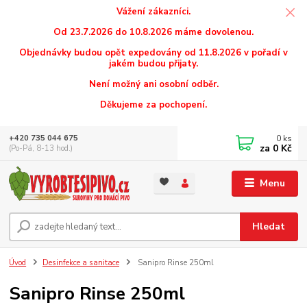
Vážení zákazníci.
Od 23.7.2026 do 10.8.2026 máme dovolenou.
Objednávky budou opět expedovány od 11.8.2026 v pořadí v
jakém budou přijaty.
Není možný ani osobní odběr.
Děkujeme za pochopení.
0
ks
+420 735 044 675
za
0 Kč
(Po-Pá, 8-13 hod.)
Menu
Hledat
Úvod
Desinfekce a sanitace
Sanipro Rinse 250ml
Sanipro Rinse 250ml