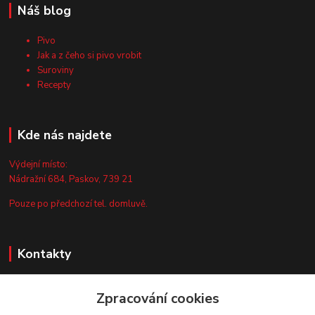
Náš blog
Pivo
Jak a z čeho si pivo vrobit
Suroviny
Recepty
Kde nás najdete
Výdejní místo:
Nádražní 684, Paskov, 739 21
Pouze po předchozí tel. domluvě.
Kontakty
Zákaznická podpora
Zpracování cookies
+420 735 044 675
(Po-Pá, 8-13 hod.)