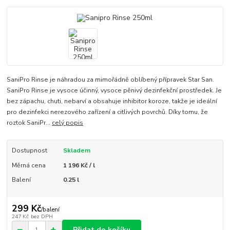
SaniPro Rinse je náhradou za mimořádně oblíbený přípravek Star San.
SaniPro Rinse je vysoce účinný, vysoce pěnivý dezinfekční prostředek. Je
bez zápachu, chuti, nebarví a obsahuje inhibitor koroze, takže je ideální
pro dezinfekci nerezového zařízení a citlivých povrchů. Díky tomu, že
roztok SaniPr...
celý popis
Dostupnost
Skladem
Měrná cena
1 196 Kč / l
Balení
0.25 l
299 Kč
/
balení
247 Kč
bez DPH
Přidat do košíku