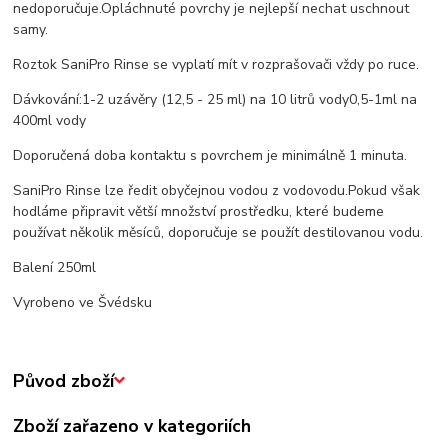
nedoporučuje.
Opláchnuté povrchy je nejlepší nechat uschnout
samy.
Roztok SaniPro Rinse se vyplatí mít v rozprašovači vždy po ruce.
Dávkování:
1-2 uzávěry (12,5 - 25 ml) na 10 litrů vody
0,5-1ml na
400ml vody
Doporučená doba kontaktu s povrchem je minimálně 1 minuta.
SaniPro Rinse lze ředit obyčejnou vodou z vodovodu.
Pokud však
hodláme připravit větší množství prostředku, které budeme
používat několik měsíců, doporučuje se použít destilovanou vodu.
Balení 250ml
Vyrobeno ve Švédsku
Původ zboží
Zboží zařazeno v kategoriích