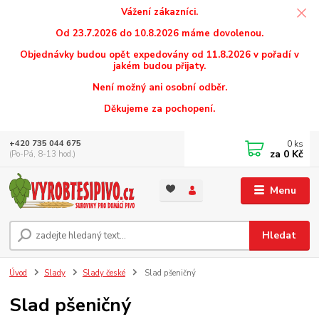
Vážení zákazníci.
Od 23.7.2026 do 10.8.2026 máme dovolenou.
Objednávky budou opět expedovány od 11.8.2026 v pořadí v
jakém budou přijaty.
Není možný ani osobní odběr.
Děkujeme za pochopení.
0
ks
+420 735 044 675
za
0 Kč
(Po-Pá, 8-13 hod.)
Menu
Hledat
Úvod
Slady
Slady české
Slad pšeničný
Slad pšeničný