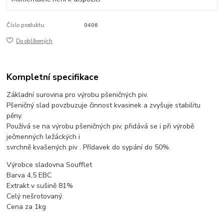
Číslo produktu:
0406
Do oblíbených
Kompletní specifikace
Základní surovina pro výrobu pšeničných piv.
Pšeničný slad povzbuzuje činnost kvasinek a zvyšuje stabilitu
pěny.
Používá se na výrobu pšeničných piv, přidává se i při výrobě
ječmenných ležáckých i
svrchně kvašených piv . Přídavek do sypání do 50%.
Výrobce sladovna Soufflet
Barva 4,5 EBC
Extrakt v sušině 81%
Celý nešrotovaný.
Cena za 1kg