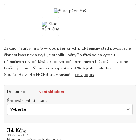
Základní surovina pro výrobu pšeničných piv.Pšeničný slad povzbuzuje
činnost kvasinek a zvyšuje stabilitu pěny.Používá se na výrobu
pšeničných piv, přidává se i při výrobě ječmenných ležáckých isvrchně
kvašených piv . Přídavek do sypání do 50%. Výrobce sladovna
SouffletBarva 4,5 EBCExtrakt v sušině ...
celý popis
Dostupnost
Není skladem
Šrotování(mletí) sladu
34 Kč
/
kg
30 Kč
bez DPH
Momentálně není k dispozici