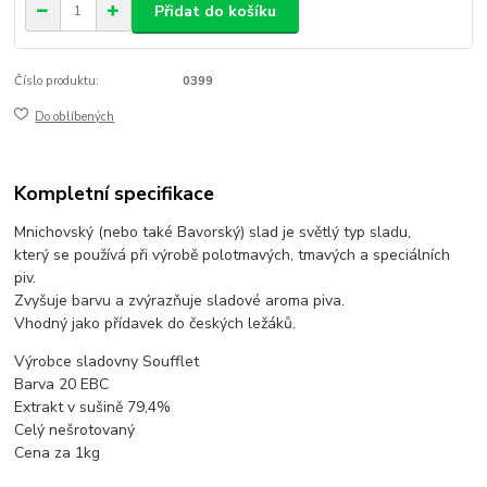
Přidat do košíku
Číslo produktu:
0399
Do oblíbených
Kompletní specifikace
Mnichovský (nebo také Bavorský) slad je světlý typ sladu,
který se používá při výrobě polotmavých, tmavých a speciálních
piv.
Zvyšuje barvu a zvýrazňuje sladové aroma piva.
Vhodný jako přídavek do českých ležáků.
Výrobce sladovny Soufflet
Barva 20 EBC
Extrakt v sušině 79,4%
Celý nešrotovaný
Cena za 1kg