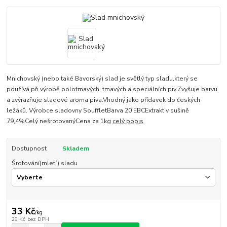
Mnichovský (nebo také Bavorský) slad je světlý typ sladu,který se
používá při výrobě polotmavých, tmavých a speciálních piv.Zvyšuje barvu
a zvýrazňuje sladové aroma piva.Vhodný jako přídavek do českých
ležáků. Výrobce sladovny SouffletBarva 20 EBCExtrakt v sušině
79,4%Celý nešrotovanýCena za 1kg
celý popis
Dostupnost
Skladem
Šrotování(mletí) sladu
33 Kč
/
kg
29 Kč
bez DPH