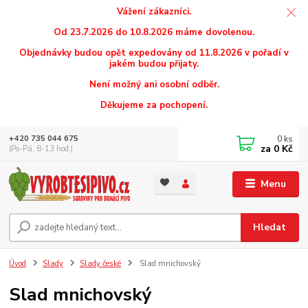
Vážení zákazníci.
Od 23.7.2026 do 10.8.2026 máme dovolenou.
Objednávky budou opět expedovány od 11.8.2026 v pořadí v
jakém budou přijaty.
Není možný ani osobní odběr.
Děkujeme za pochopení.
0
ks
+420 735 044 675
za
0 Kč
(Po-Pá, 8-13 hod.)
Menu
Hledat
Úvod
Slady
Slady české
Slad mnichovský
Slad mnichovský