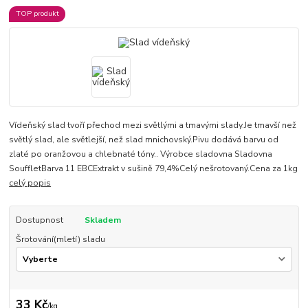
TOP produkt
Vídeňský slad tvoří přechod mezi světlými a tmavými slady.Je tmavší než
světlý slad, ale světlejší, než slad mnichovský.Pivu dodává barvu od
zlaté po oranžovou a chlebnaté tóny.. Výrobce sladovna Sladovna
SouffletBarva 11 EBCExtrakt v sušině 79,4%Celý nešrotovaný.Cena za 1kg
celý popis
Dostupnost
Skladem
Šrotování(mletí) sladu
33 Kč
/
kg