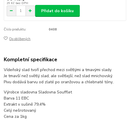
29 Kč
bez DPH
Přidat do košíku
Číslo produktu:
0408
Do oblíbených
Kompletní specifikace
Vídeňský slad tvoří přechod mezi světlými a tmavými slady.
Je tmavší než světlý slad, ale světlejší, než slad mnichovský.
Pivu dodává barvu od zlaté po oranžovou a chlebnaté tóny..
Výrobce sladovna Sladovna Soufflet
Barva 11 EBC
Extrakt v sušině 79,4%
Celý nešrotovaný.
Cena za 1kg