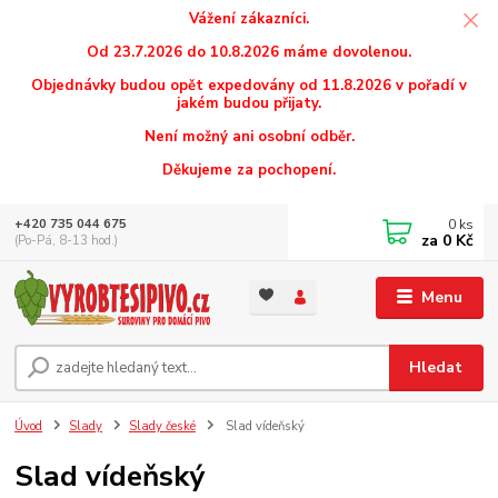
Vážení zákazníci.
Od 23.7.2026 do 10.8.2026 máme dovolenou.
Objednávky budou opět expedovány od 11.8.2026 v pořadí v
jakém budou přijaty.
Není možný ani osobní odběr.
Děkujeme za pochopení.
0
ks
+420 735 044 675
za
0 Kč
(Po-Pá, 8-13 hod.)
Menu
Hledat
Úvod
Slady
Slady české
Slad vídeňský
Slad vídeňský