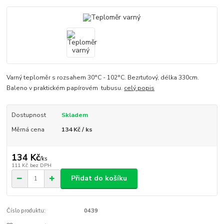
Varný teploměr s rozsahem 30°C - 102°C. Bezrtuťový, délka 330cm.
Baleno v praktickém papírovém tubusu.
celý popis
Dostupnost
Skladem
Měrná cena
134 Kč / ks
134 Kč
/
ks
111 Kč
bez DPH
Přidat do košíku
Číslo produktu:
0439