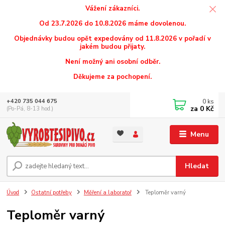
Vážení zákazníci.
Od 23.7.2026 do 10.8.2026 máme dovolenou.
Objednávky budou opět expedovány od 11.8.2026 v pořadí v
jakém budou přijaty.
Není možný ani osobní odběr.
Děkujeme za pochopení.
0
ks
+420 735 044 675
za
0 Kč
(Po-Pá, 8-13 hod.)
Menu
Hledat
Úvod
Ostatní potřeby
Měření a laboratoř
Teploměr varný
Teploměr varný