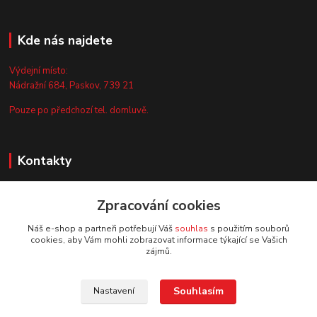
Kde nás najdete
Výdejní místo:
Nádražní 684, Paskov, 739 21
Pouze po předchozí tel. domluvě.
Kontakty
Zákaznická podpora
Zpracování cookies
+420 735 044 675
(Po-Pá, 8-13 hod.)
Náš e-shop a partneři potřebují Váš
souhlas
s použitím souborů
cookies, aby Vám mohli zobrazovat informace týkající se Vašich
info@vyrobtesipivo.cz
zájmů.
Souhlasím
Nastavení