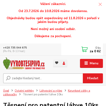
Vážení zákazníci.
Od 23.7.2026 do 10.8.2026 máme dovolenou.
Objednávky budou opět expedovány od 11.8.2026 v pořadí v
jakém budou přijaty.
Není možný ani osobní odběr.
Děkujeme za pochopení.
0
ks
+420 735 044 675
za
0 Kč
(Po-Pá, 8-13 hod.)
Menu
Hledat
Úvod
Ostatní potřeby
Láhvování a výčep
Korunkové zátky a
zátkovačky
Těsnení pro patentní láhve 10ks
Těsnení pro patentní láhve 10ks