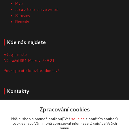
Pivo
Jak a z čeho si pivo vrobit
Suroviny
Recepty
Kde nás najdete
Výdejní místo:
Nádražní 684, Paskov, 739 21
Pouze po předchozí tel. domluvě.
Kontakty
Zákaznická podpora
Zpracování cookies
+420 735 044 675
(Po-Pá, 8-13 hod.)
Náš e-shop a partneři potřebují Váš
souhlas
s použitím souborů
cookies, aby Vám mohli zobrazovat informace týkající se Vašich
info@vyrobtesipivo.cz
zájmů.