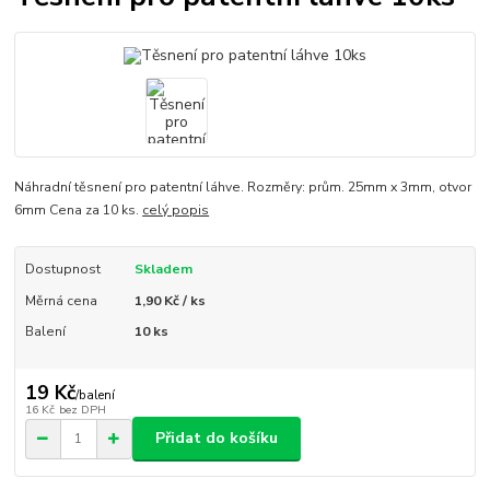
Náhradní těsnení pro patentní láhve. Rozměry: prům. 25mm x 3mm, otvor
6mm Cena za 10 ks.
celý popis
Dostupnost
Skladem
Měrná cena
1,90 Kč / ks
Balení
10 ks
19 Kč
/
balení
16 Kč
bez DPH
Přidat do košíku