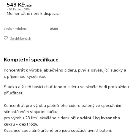
549 Kč
/
balení
490 Kč
bez DPH
Momentálně není k dispozici
Číslo produktu:
0569
Do oblíbených
Kompletní specifikace
Koncentrát k výrobě jablečného cideru, plný a osvěžující, sladký a
s příjemnou kyselinkou.
Sladká a žízeň hasící chuť tohoto cideru se skvěle hodí pro každou
příležitost.
Koncentrát pro výrobu jablečného cideru balený ve speciálním
silnostěnném stojacím sáčku,
pro výrobu 23 litrů skvělého cideru
při dodání 1kg kvasného
cukru - dextrózy.
Kvasnice speciálně určené pro jsou součástí uvnitř balení.