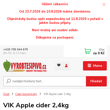
Vážení zákazníci.
Od 23.7.2026 do 10.8.2026 máme dovolenou.
Objednávky budou opět expedovány od 11.8.2026 v pořadí v
jakém budou přijaty.
Není možný ani osobní odběr.
Děkujeme za pochopení.
0
ks
+420 735 044 675
za
0 Kč
(Po-Pá, 8-13 hod.)
Menu
Hledat
Úvod
Cider koncentráty
VIK Apple cider 2,4kg
VIK Apple cider 2,4kg