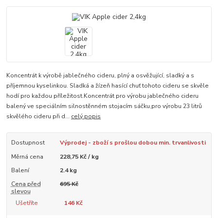
Koncentrát k výrobě jablečného cideru, plný a osvěžující, sladký a s
příjemnou kyselinkou. Sladká a žízeň hasící chuť tohoto cideru se skvěle
hodí pro každou příležitost.Koncentrát pro výrobu jablečného cideru
balený ve speciálním silnostěnném stojacím sáčku,pro výrobu 23 litrů
skvělého cideru při d...
celý popis
Dostupnost
Výprodej - zboží s prošlou dobou min. trvanlivosti
Měrná cena
228,75 Kč / kg
Balení
2.4 kg
Cena před
695 Kč
slevou
Ušetříte
146 Kč