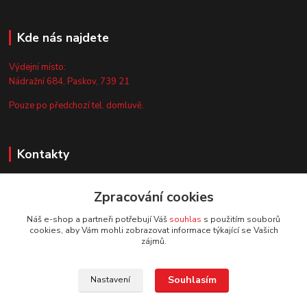
Kde nás najdete
Výdejní místo:
Nádražní 684, Paskov, 739 21
Pouze po předchozí tel. domluvě.
Kontakty
Zákaznická podpora
Zpracování cookies
+420 735 044 675
(Po-Pá, 8-13 hod.)
Náš e-shop a partneři potřebují Váš
souhlas
s použitím souborů
cookies, aby Vám mohli zobrazovat informace týkající se Vašich
info@vyrobtesipivo.cz
zájmů.
Souhlasím
Nastavení