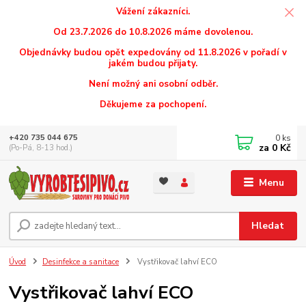
Vážení zákazníci.
Od 23.7.2026 do 10.8.2026 máme dovolenou.
Objednávky budou opět expedovány od 11.8.2026 v pořadí v
jakém budou přijaty.
Není možný ani osobní odběr.
Děkujeme za pochopení.
0
ks
+420 735 044 675
za
0 Kč
(Po-Pá, 8-13 hod.)
Menu
Hledat
Úvod
Desinfekce a sanitace
Vystřikovač lahví ECO
Vystřikovač lahví ECO