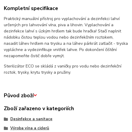
Kompletní specifikace
Praktický manuální přístroj pro vyplachování a dezinfekci lahví
určených pro lahvování vína, piva a lihovin. Vyplachování a
dezinfekce lahví s úzkým hrdlem tak bude hračka! Stačí naplnit
nádobku čistou teplou vodou nebo dezinfekčním roztokem,
nasadit láhev hrdlem na trysku a na láhev párkrát zatlačit - tryska
vypláchne a vydezinfikuje vnitřek lahve. Po dokončení čištění
nezapomeňte čistič dobře vymýt.
Sterilizátor ECO se skládá z vaničky pro vodu nebo dezinfekční
roztok, trysky, krytu trysky a pružiny.
Původ zboží
Zboží zařazeno v kategoriích
Desinfekce a sanitace
Výroba vína a ciderů