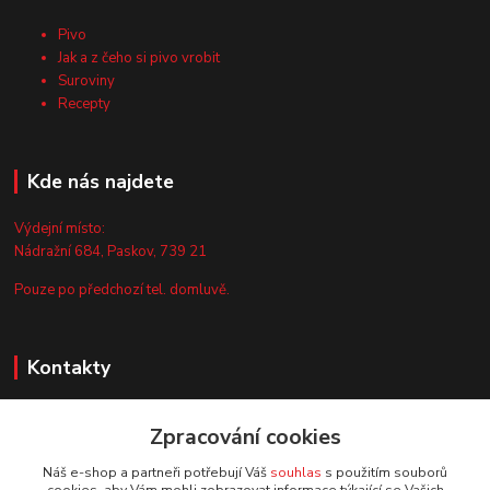
Pivo
Jak a z čeho si pivo vrobit
Suroviny
Recepty
Kde nás najdete
Výdejní místo:
Nádražní 684, Paskov, 739 21
Pouze po předchozí tel. domluvě.
Kontakty
Zákaznická podpora
+420 735 044 675
Zpracování cookies
(Po-Pá, 8-13 hod.)
Náš e-shop a partneři potřebují Váš
souhlas
s použitím souborů