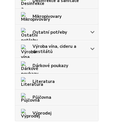
Desinfekce a sanitace
Mikropivovary
Ostatní potřeby
Výroba vína, cideru a
destilátů
Dárkové poukazy
Literatura
Půjčovna
Výprodej