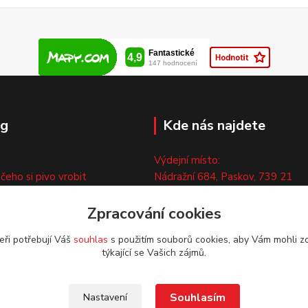
og
Kde nás najdete
Výdejní místo:
 čeho si pivo vrobit
Nádražní 684, Paskov, 739 21
ny
Pouze po předchozí tel. domluvě
ty
Zpracování cookies
eři potřebují Váš
souhlas
s použitím souborů cookies, aby Vám mohli z
týkající se Vašich zájmů.
Souhlasím
Nastavení