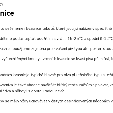
ny
nice
o seženeme i kvasnice tekuté, které jsou již nabízeny speciálně
dělíme podle teplot použití na svrchní 15-25°C a spodní 8-12°C
vasnice použijeme zejména pro kvašení piv typu ale, porter, stout
 vyšlechtěnými kmeny svrchních kvasnic se kvasí piva pšeničná,
podních kvasnic je typické hlavně pro piva plzeňského typu a ležá
arníka je také vhodné navštívit blízký restaurační minipivovar, 
sládka a někdy i s dobrou radou navíc.
by se měly vždy uchovávat v čistých desinfikovaných nádobách v