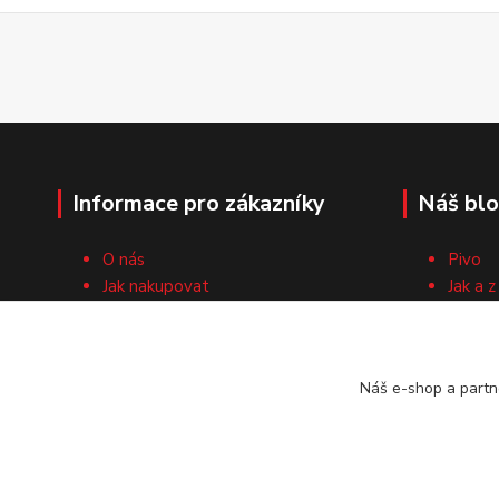
Informace pro zákazníky
Náš bl
O nás
Pivo
Jak nakupovat
Jak a z
Obchodní podmínky
Surovi
Cech domácích pivovarníků
Recep
Kontaktní formulář
Náš e-shop a partn
Vrácení zboží