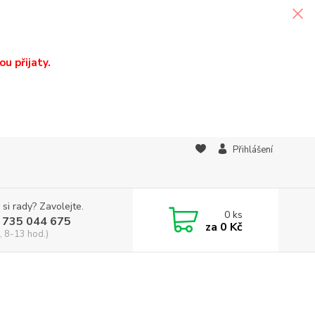
u přijaty.
Přihlášení
 si rady? Zavolejte.
0
ks
 735 044 675
za
0 Kč
, 8-13 hod.)