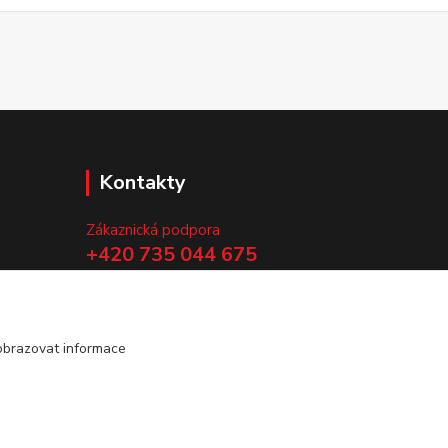
Kontakty
Zákaznická podpora
+420 735 044 675
(Po-Pá, 8-13 hod.)
.
info@vyrobtesipivo.cz
obrazovat informace