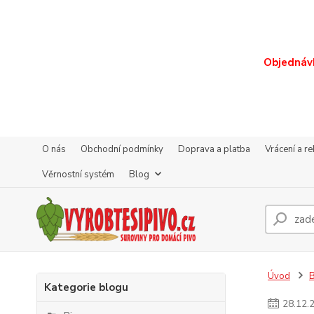
Objednávk
O nás
Obchodní podmínky
Doprava a platba
Vrácení a r
Věrnostní systém
Blog
Úvod
Kategorie blogu
28
.
12
.