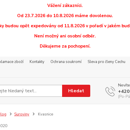
Vážení zákazníci.
Od 23.7.2026 do 10.8.2026 máme dovolenou.
y budou opět expedovány od 11.8.2026 v pořadí v jakém budo
Není možný ani osobní odběr.
Děkujeme za pochopení.
eklamace zboží
Kontakty
Ochrana soukromí
Sleva pro členy Cechu
Nevíte
Hledat
+420
(Po-Pá
Blog
Suroviny
Kvasnice
2020