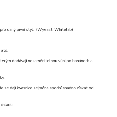
 pro daný pivní styl. (Wyeast, Whitelab)
.
 atd.
 kterým dodávají nezaměnitelnou vůni po banánech a
ky.
kde se dají kvasnice zejména spodní snadno získat od
 chladu.