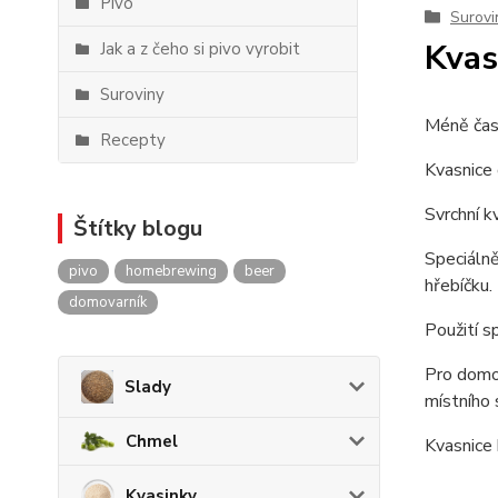
Pivo
Surovi
Kvas
Jak a z čeho si pivo vyrobit
Suroviny
Méně čast
Recepty
Kvasnice 
Svrchní k
Štítky blogu
Speciálně
pivo
homebrewing
beer
hřebíčku.
domovarník
Použití s
Pro domov
Slady
místního 
Chmel
Kvasnice 
Kvasinky