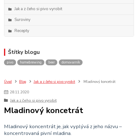
Jak a z čeho si pivo vyrobit
Suroviny
Recepty
Štítky blogu
pivo
homebrewing
beer
domovarník
Úvod
Blog
Jak a z čeho si pivo vyrobit
Mladinový koncetrát
28
.
11
.
2020
Jak a z čeho si pivo vyrobit
Mladinový koncetrát
Mladinový koncentrát je, jak vyplývá z jeho názvu –
koncentrovaná pivní mladina.