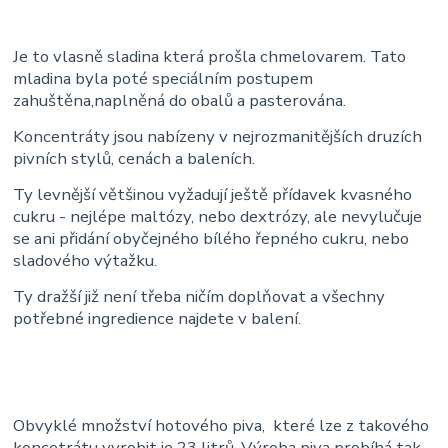
Je to vlasně sladina která prošla chmelovarem. Tato
mladina byla poté speciálním postupem
zahuštěna,naplněná do obalů a pasterována.
Koncentráty jsou nabízeny v nejrozmanitějších druzích
pivních stylů, cenách a baleních.
Ty levnější většinou vyžadují ještě přídavek kvasného
cukru - nejlépe maltózy, nebo dextrózy, ale nevylučuje
se ani přidání obyčejného bílého řepného cukru, nebo
sladového výtažku.
Ty dražší již není třeba ničím doplňovat a všechny
potřebné ingredience najdete v balení.
Obvyklé množství hotového piva, které lze z takového
koncetrátu vyrobit je 23 litrů. Výroba piva probíhá tak,