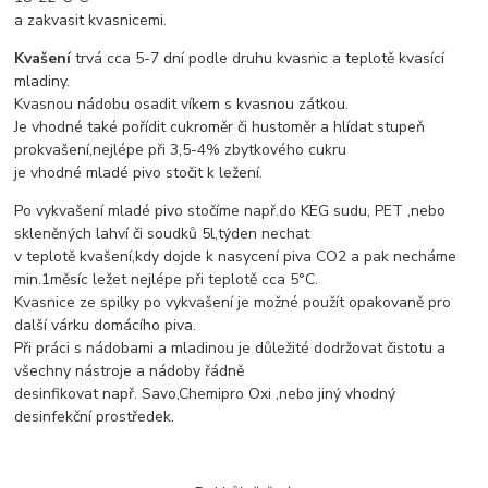
a zakvasit kvasnicemi.
Kvašení
trvá cca 5-7 dní podle druhu kvasnic a teplotě kvasící
mladiny.
Kvasnou nádobu osadit víkem s kvasnou zátkou.
Je vhodné také pořídit cukroměr či hustoměr a hlídat stupeň
prokvašení,nejlépe při 3,5-4% zbytkového cukru
je vhodné mladé pivo stočit k ležení.
Po vykvašení mladé pivo stočíme např.do KEG sudu, PET ,nebo
skleněných lahví či soudků 5l,týden nechat
v teplotě kvašení,kdy dojde k nasycení piva CO2 a pak necháme
min.1měsíc ležet nejlépe při teplotě cca 5°C.
Kvasnice ze spilky po vykvašení je možné použít opakovaně pro
další várku domácího piva.
Při práci s nádobami a mladinou je důležité dodržovat čistotu a
všechny nástroje a nádoby řádně
desinfikovat např. Savo,Chemipro Oxi ,nebo jiný vhodný
desinfekční prostředek.