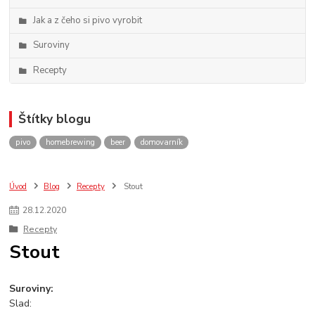
Jak a z čeho si pivo vyrobit
Suroviny
Recepty
Štítky blogu
pivo
homebrewing
beer
domovarník
Úvod
Blog
Recepty
Stout
28
.
12
.
2020
Recepty
Stout
Suroviny:
Slad: