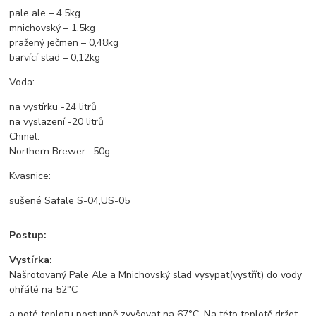
pale ale – 4,5kg
mnichovský – 1,5kg
pražený ječmen – 0,48kg
barvící slad – 0,12kg
Voda:
na vystírku -24 litrů
na vyslazení -20 litrů
Chmel:
Northern Brewer– 50g
Kvasnice:
sušené Safale S-04,US-05
Postup:
Vystírka:
Našrotovaný Pale Ale a Mnichovský slad vysypat(vystřít) do vody
ohřáté na 52°C
a poté teplotu postupně zvyšovat na 67°C. Na této teplotě držet