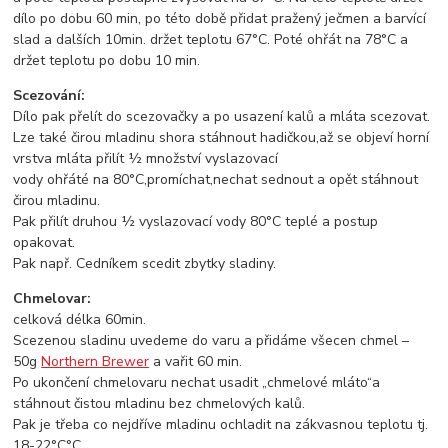
dílo po dobu 60 min, po této době přidat pražený ječmen a barvící
slad a dalších 10min. držet teplotu 67°C. Poté ohřát na 78°C a
držet teplotu po dobu 10 min.
Scezování:
Dílo pak přelít do scezovačky a po usazení kalů a mláta scezovat.
Lze také čirou mladinu shora stáhnout hadičkou,až se objeví horní
vrstva mláta přilít ½ množství vyslazovací
vody ohřáté na 80°C,promíchat,nechat sednout a opět stáhnout
čirou mladinu.
Pak přilít druhou ½ vyslazovací vody 80°C teplé a postup
opakovat.
Pak např. Cedníkem scedit zbytky sladiny.
Chmelovar:
celková délka 60min.
Scezenou sladinu uvedeme do varu a přidáme všecen chmel –
50g
Northern Brewer
a vařit 60 min.
Po ukončení chmelovaru nechat usadit „chmelové mláto“a
stáhnout čistou mladinu bez chmelových kalů.
Pak je třeba co nejdříve mladinu ochladit na zákvasnou teplotu tj.
18-22°C°C