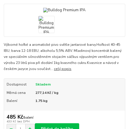
Výborné hořké a aromatické pivo světle jantarové barvy.Hořkost 40-45
IBU, barva 12-18 EBU, alkoholu 5,5% ABV. Mladinový koncentrát balený
ve speciálním silnostěnném stojacím sáčkus výpustným ventilem,pro
výrobu 23 litrů piva při dodání 1kg kvasného cukru.Kvasnice a návod v
českém jazyce jsou součást...
celý popis
Dostupnost
Skladem
Měrná cena
277,14 Kč / kg
Balení
1.75 kg
485 Kč
/
balení
433 Kč
bez DPH
Přidat do košíku