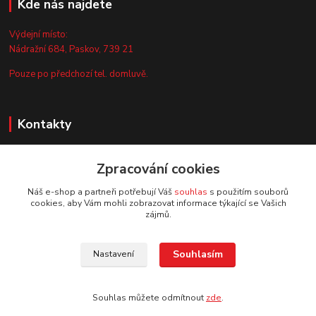
Kde nás najdete
Výdejní místo:
Nádražní 684, Paskov, 739 21
Pouze po předchozí tel. domluvě.
Kontakty
Zákaznická podpora
+420 735 044 675
Zpracování cookies
(Po-Pá, 8-13 hod.)
Náš e-shop a partneři potřebují Váš
souhlas
s použitím souborů
cookies, aby Vám mohli zobrazovat informace týkající se Vašich
info@vyrobtesipivo.cz
zájmů.
Souhlasím
Nastavení
Souhlas můžete odmítnout
zde
.
Vytvořeno na
Eshop-rychle.cz