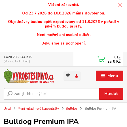
Vážení zákazníci.
Od 23.7.2026 do 10.8.2026 máme dovolenou.
Objednávky budou opět expedovány od 11.8.2026 v pořadí v
jakém budou přijaty.
Není možný ani osobní odběr.
Děkujeme za pochopení.
0
ks
+420 735 044 675
za
0 Kč
(Po-Pá, 8-13 hod.)
Menu
Hledat
Úvod
Pivní mladinové koncentráty
Bulldog
Bulldog Premium IPA
Bulldog Premium IPA