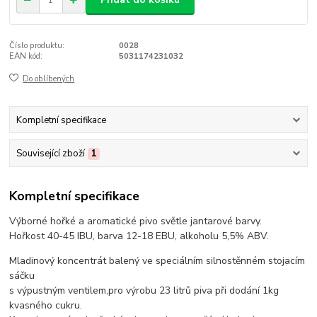
Číslo produktu:
0028
EAN kód:
5031174231032
Do oblíbených
Kompletní specifikace
Související zboží
1
Kompletní specifikace
Výborné hořké a aromatické pivo světle jantarové barvy.
Hořkost 40-45 IBU, barva 12-18 EBU, alkoholu 5,5% ABV.
Mladinový koncentrát balený ve speciálním silnostěnném stojacím
sáčku
s výpustným ventilem,pro výrobu 23 litrů piva při dodání 1kg
kvasného cukru.