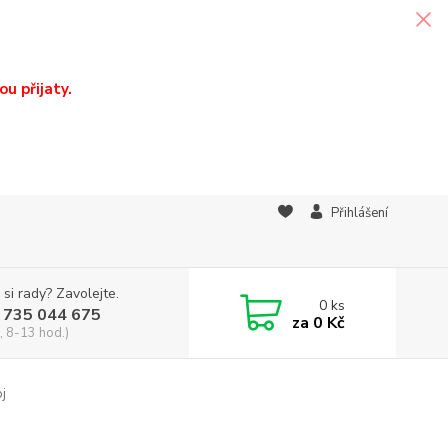
u přijaty.
Přihlášení
 si rady? Zavolejte.
0
ks
 735 044 675
za
0 Kč
, 8-13 hod.)
oj