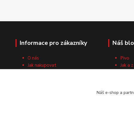
Informace pro zákazníky
Náš bl
O nás
Pivo
Jak nakupovat
Jak a z
Obchodní podmínky
Surovi
Cech domácích pivovarníků
Recep
Kontaktní formulář
Náš e-shop a partn
Vrácení zboží