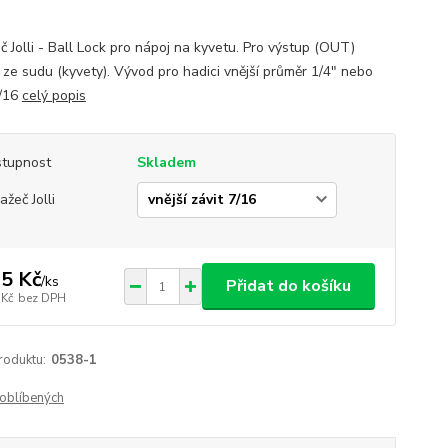
č Jolli - Ball Lock pro nápoj na kyvetu. Pro výstup (OUT)
 ze sudu (kyvety). Vývod pro hadici vnější průměr 1/4" nebo
7/16
celý popis
tupnost
Skladem
ažeč Jolli
5 Kč
/
ks
Přidat do košíku
 Kč
bez DPH
roduktu:
0538-1
oblíbených