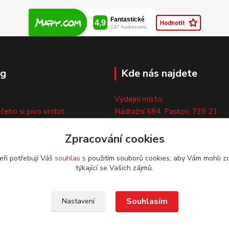
og
Kde nás najdete
Výdejní místo:
 čeho si pivo vrobit
Nádražní 684, Paskov, 739 21
ny
Pouze po předchozí tel. domluvě
ty
Zpracování cookies
eři potřebují Váš
souhlas
s použitím souborů cookies, aby Vám mohli z
týkající se Vašich zájmů.
Souhlasím
Nastavení