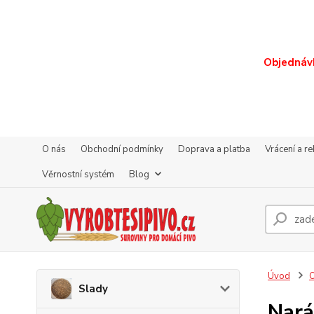
Objednávk
O nás
Obchodní podmínky
Doprava a platba
Vrácení a r
Věrnostní systém
Blog
Úvod
O
Slady
Nará