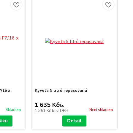
7/16 x
Kyveta 9 litrů repasovaná
1 635 Kč
/
ks
Skladem
Není skladem
1 351 Kč
bez DPH
šíku
Detail