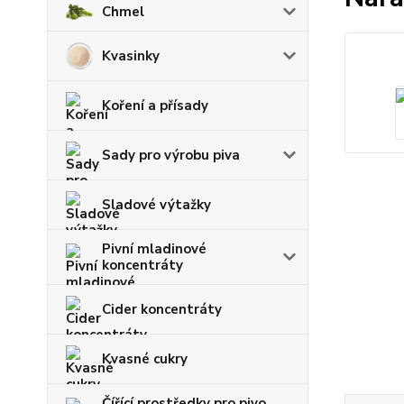
Chmel
Kvasinky
Koření a přísady
Sady pro výrobu piva
Sladové výtažky
Pivní mladinové
koncentráty
Cider koncentráty
Kvasné cukry
Čířící prostředky pro pivo,