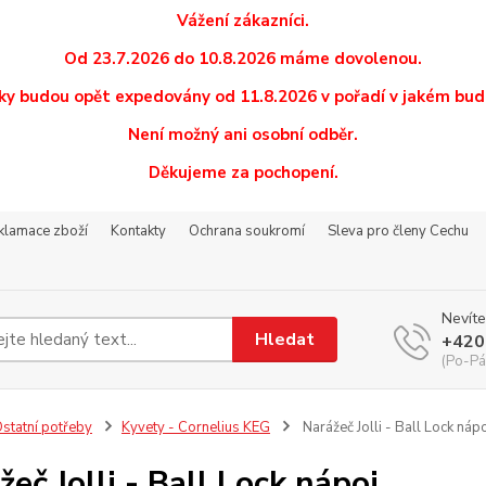
Vážení zákazníci.
Od 23.7.2026 do 10.8.2026 máme dovolenou.
y budou opět expedovány od 11.8.2026 v pořadí v jakém budo
Není možný ani osobní odběr.
Děkujeme za pochopení.
eklamace zboží
Kontakty
Ochrana soukromí
Sleva pro členy Cechu
Nevíte
Hledat
+420
(Po-Pá
statní potřeby
Kyvety - Cornelius KEG
Narážeč Jolli - Ball Lock náp
žeč Jolli - Ball Lock nápoj