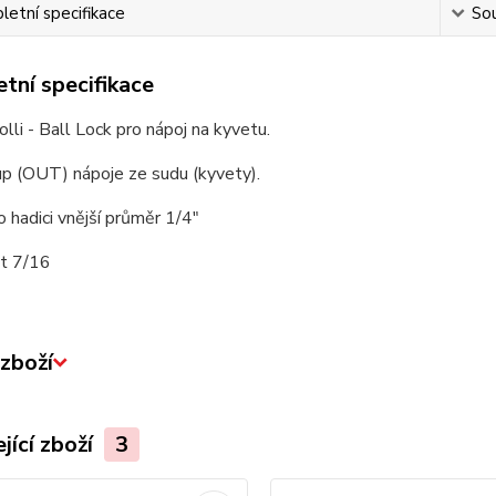
etní specifikace
Sou
tní specifikace
olli - Ball Lock pro nápoj na kyvetu.
up (OUT) nápoje ze sudu (kyvety).
 hadici vnější průměr 1/4"
it 7/16
zboží
jící zboží
3