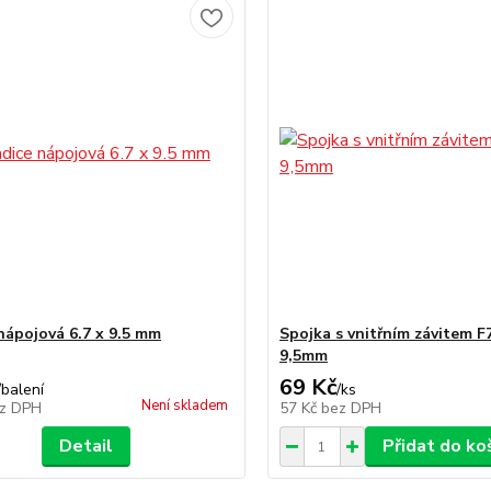
nápojová 6.7 x 9.5 mm
Spojka s vnitřním závitem F
9,5mm
69 Kč
/
balení
/
ks
Není skladem
z DPH
57 Kč
bez DPH
Detail
Přidat do ko