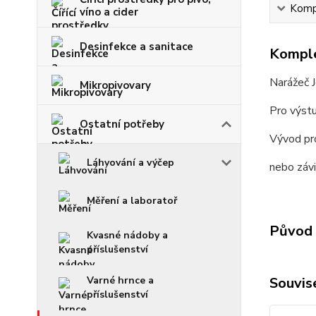
Kompl
víno a cider
Desinfekce a sanitace
Komple
Narážeč J
Mikropivovary
Pro výst
Ostatní potřeby
Vývod pro
Láhvování a výčep
nebo záv
Měření a laboratoř
Původ 
Kvasné nádoby a
příslušenství
Souvise
Varné hrnce a
příslušenství