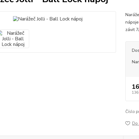
Naráže
nápoje
závit 
Dos
Nar
16
136
Číslo p
Do 