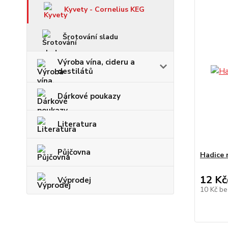
Kyvety - Cornelius KEG
Šrotování sladu
Výroba vína, cideru a
destilátů
Dárkové poukazy
Literatura
Půjčovna
Hadice 
12 Kč
Výprodej
10 Kč
be