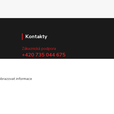
Kontakty
Zákaznická podpora
+420 735 044 675
(Po-Pá, 8-13 hod.)
.
info@vyrobtesipivo.cz
obrazovat informace